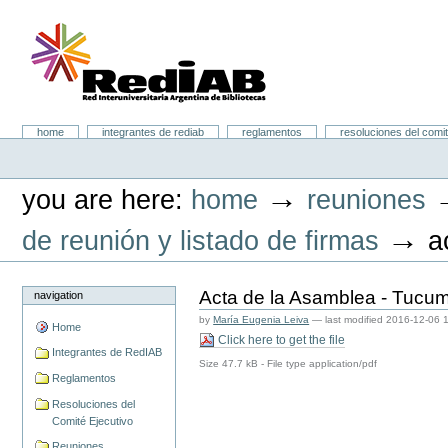
Skip
to
content.
|
Skip
to
navigation
Portal RedIAB
Sections
home
integrantes de rediab
reglamentos
resoluciones del comit
Personal
tools
→
you are here:
home
reuniones
→
de reunión y listado de firmas
a
Acta de la Asamblea - Tucu
navigation
by
María Eugenia Leiva
—
last modified
2016-12-06 
Home
Click here to get the file
Integrantes de RedIAB
Size
47.7 kB
-
File type
application/pdf
Reglamentos
Resoluciones del
Comité Ejecutivo
Reuniones