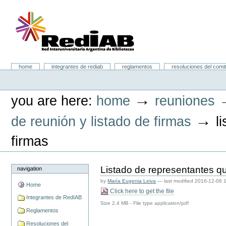
Skip
to
content.
|
Skip
to
navigation
Portal RedIAB
Sections
home
integrantes de rediab
reglamentos
resoluciones del comit
Personal
tools
→
you are here:
home
reuniones
→
de reunión y listado de firmas
l
firmas
Listado de representantes qu
navigation
by
María Eugenia Leiva
—
last modified
2016-12-06 
Home
Click here to get the file
Integrantes de RedIAB
Size
2.4 MB
-
File type
application/pdf
Reglamentos
Resoluciones del