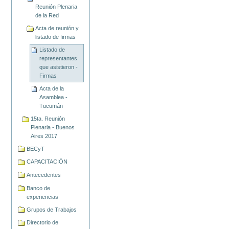
Reunión Plenaria
de la Red
Acta de reunión y
listado de firmas
Listado de
representantes
que asistieron -
Firmas
Acta de la
Asamblea -
Tucumán
15ta. Reunión
Plenaria - Buenos
Aires 2017
BECyT
CAPACITACIÓN
Antecedentes
Banco de
experiencias
Grupos de Trabajos
Directorio de