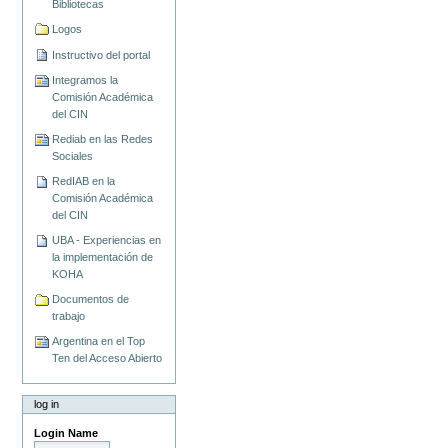
Bibliotecas
Logos
Instructivo del portal
Integramos la
Comisión Académica
del CIN
Rediab en las Redes
Sociales
RedIAB en la
Comisión Académica
del CIN
UBA - Experiencias en
la implementación de
KOHA
Documentos de
trabajo
Argentina en el Top
Ten del Acceso Abierto
log in
Login Name