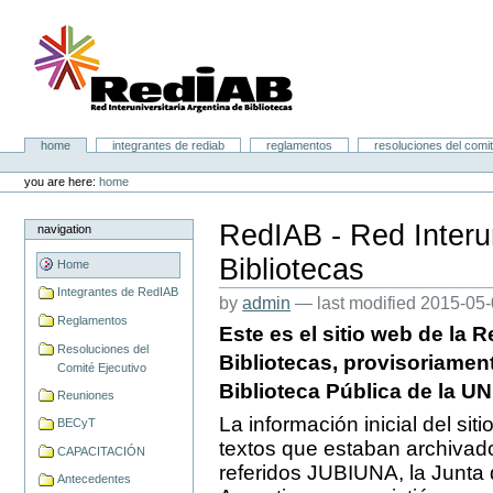
Skip
to
content.
|
Skip
to
navigation
Portal RedIAB
Sections
home
integrantes de rediab
reglamentos
resoluciones del comit
Personal
tools
you are here:
home
RedIAB - Red Interun
navigation
Bibliotecas
Home
Integrantes de RedIAB
by
admin
—
last modified
2015-05-
Reglamentos
Este es el sitio web de la R
Resoluciones del
Bibliotecas, provisoriament
Comité Ejecutivo
Biblioteca Pública de la UN
Reuniones
La información inicial del si
BECyT
textos que estaban archivado
CAPACITACIÓN
referidos JUBIUNA, la Junta d
Antecedentes