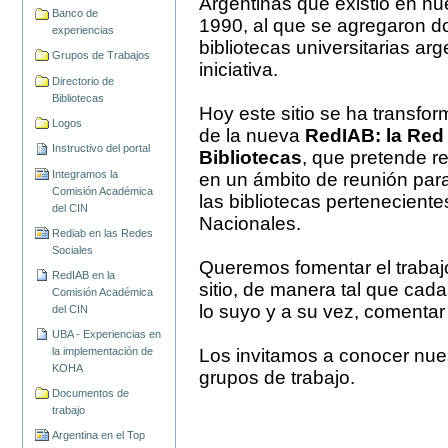
Argentinas que existió en nu
Banco de
1990, al que se agregaron d
experiencias
bibliotecas universitarias ar
Grupos de Trabajos
iniciativa.
Directorio de
Bibliotecas
Hoy este sitio se ha transfor
Logos
de la nueva
RedIAB: la Red 
Instructivo del portal
Bibliotecas
, que pretende re
Integramos la
en un ámbito de reunión para
Comisión Académica
las bibliotecas perteneciente
del CIN
Nacionales.
Rediab en las Redes
Sociales
Queremos fomentar el trabajo
RedIAB en la
sitio, de manera tal que cada
Comisión Académica
lo suyo y a su vez, comentar
del CIN
UBA - Experiencias en
la implementación de
Los invitamos a conocer nues
KOHA
grupos de trabajo.
Documentos de
trabajo
Argentina en el Top