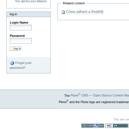
Ten del Acceso Abierto
Related content
Cómo adherir a RedIAB
log in
Login Name
Password
Forgot your
password?
®
The
Plone
CMS — Open Source Content Ma
®
Plone
and the Plone logo are registered trademar
This site co