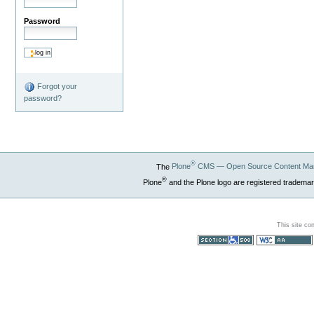
Password
Forgot your
password?
®
The
Plone
CMS — Open Source Content Ma
®
Plone
and the Plone logo are registered trademar
This site co
Section 508
WCAG