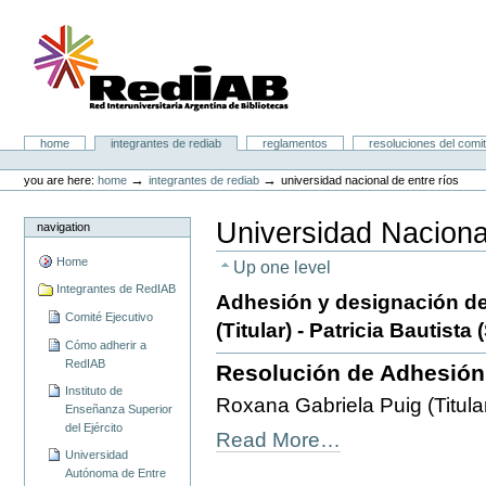
Skip
to
content.
|
Skip
to
navigation
Portal RedIAB
Sections
home
integrantes de rediab
reglamentos
resoluciones del comit
Personal
tools
→
→
you are here:
home
integrantes de rediab
universidad nacional de entre ríos
Universidad Naciona
navigation
Home
Up one level
Integrantes de RedIAB
Adhesión y designación de
Comité Ejecutivo
(Titular) - Patricia Bautista
Cómo adherir a
RedIAB
Resolución de Adhesión
Instituto de
Roxana Gabriela Puig (Titular
Enseñanza Superior
del Ejército
Read More…
Universidad
Autónoma de Entre