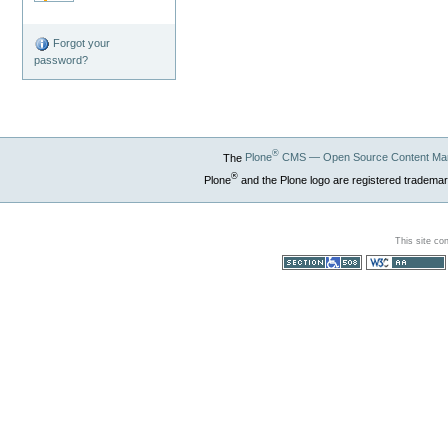
Forgot your
password?
®
The
Plone
CMS — Open Source Content Ma
®
Plone
and the Plone logo are registered trademar
This site co
Section 508
WCAG