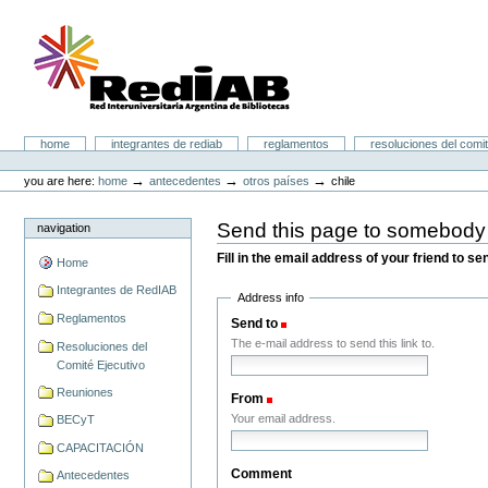
Skip
to
content.
|
Skip
to
navigation
Portal RedIAB
Sections
home
integrantes de rediab
reglamentos
resoluciones del comit
Personal
tools
→
→
→
you are here:
home
antecedentes
otros países
chile
Send this page to somebody
navigation
Fill in the email address of your friend to s
Home
Integrantes de RedIAB
Address info
Reglamentos
Send to
(Required)
The e-mail address to send this link to.
Resoluciones del
Comité Ejecutivo
Reuniones
From
(Required)
Your email address.
BECyT
CAPACITACIÓN
Comment
Antecedentes