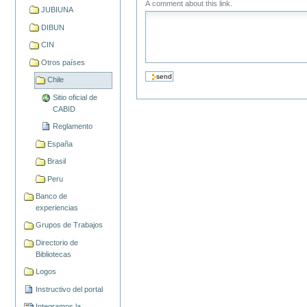
A comment about this link.
JUBIUNA
DIBUN
CIN
Otros países
Chile
Sitio oficial de
CABID
Reglamento
España
Brasil
Peru
Banco de
experiencias
Grupos de Trabajos
Directorio de
Bibliotecas
Logos
Instructivo del portal
Integramos la