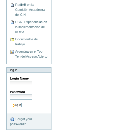
RedIAB en la
Comisión Académica
del CIN
UBA - Experiencias en
la implementación de
KOHA
Documentos de
trabajo
Argentina en el Top
Ten del Acceso Abierto
log in
Login Name
Password
Forgot your
password?