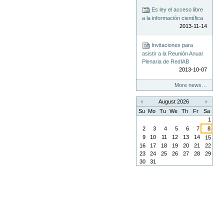
Es ley el acceso libre
a la información científica
2013-11-14
Invitaciones para
asistir a la Reunión Anual
Plenaria de RedIAB
2013-10-07
More news…
August 2026
«
»
Su
Mo
Tu
We
Th
Fr
Sa
1
2
3
4
5
6
7
8
9
10
11
12
13
14
15
16
17
18
19
20
21
22
23
24
25
26
27
28
29
30
31