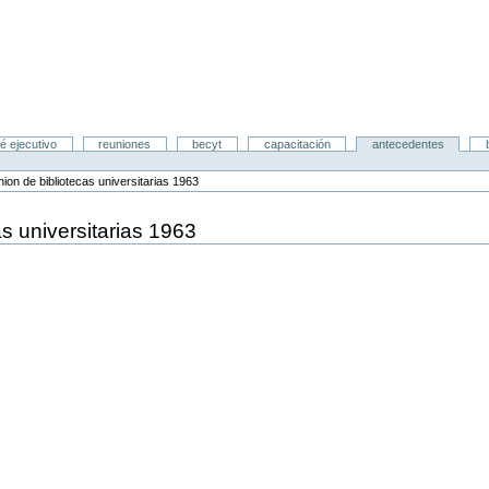
é ejecutivo
reuniones
becyt
capacitación
antecedentes
ion de bibliotecas universitarias 1963
s universitarias 1963
2