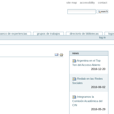
site map
accessibility
contact
search site
advanced search…
banco de experiencias
grupos de trabajos
directorio de bibliotecas
logo
log in
news
Document
Actions
Argentina en el Top
Ten del Acceso Abierto
2016-12-20
Rediab en las Redes
Sociales
2016-06-02
Integramos la
Comisión Académica del
CIN
2016-05-29