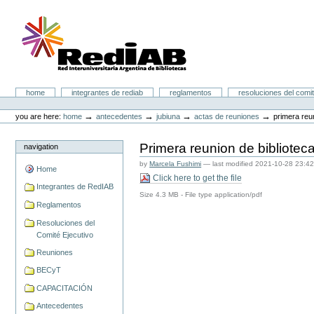
Skip
to
content.
|
Skip
to
navigation
Portal RedIAB
Sections
home
integrantes de rediab
reglamentos
resoluciones del comit
Personal
tools
→
→
→
→
you are here:
home
antecedentes
jubiuna
actas de reuniones
primera reun
Primera reunion de biblioteca
navigation
by
Marcela Fushimi
—
last modified
2021-10-28 23:4
Home
Click here to get the file
Integrantes de RedIAB
Size
4.3 MB
-
File type
application/pdf
Reglamentos
Resoluciones del
Comité Ejecutivo
Reuniones
BECyT
CAPACITACIÓN
Antecedentes