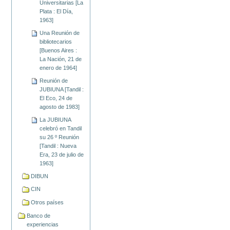
Universitarias [La
Plata : El Día,
1963]
Una Reunión de
bibliotecarios
[Buenos Aires :
La Nación, 21 de
enero de 1964]
Reunión de
JUBIUNA [Tandil :
El Eco, 24 de
agosto de 1983]
La JUBIUNA
celebró en Tandil
su 26 º Reunión
[Tandil : Nueva
Era, 23 de julio de
1963]
DIBUN
CIN
Otros países
Banco de
experiencias