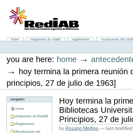
Skip
to
content.
|
Skip
to
navigation
Portal RedIAB
Sections
home
integrantes de rediab
reglamentos
resoluciones del comit
Personal
tools
→
you are here:
home
antecedent
→
hoy termina la primera reunión d
principios, 27 de julio de 1963]
Hoy termina la prim
navigation
Bibliotecas Universi
Home
Integrantes de RedIAB
Principios, 27 de jul
Reglamentos
by
Rosario Molfino
—
last modifie
Resoluciones del