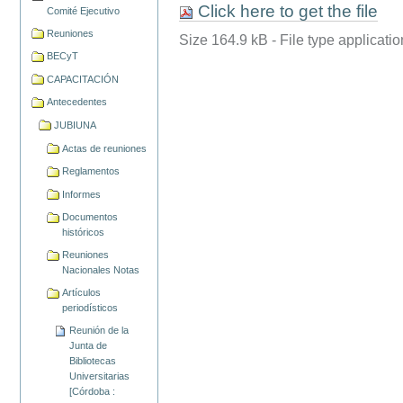
Click here to get the file
Comité Ejecutivo
Reuniones
Size
164.9 kB
-
File type
applicatio
BECyT
CAPACITACIÓN
Antecedentes
JUBIUNA
Actas de reuniones
Reglamentos
Informes
Documentos
históricos
Reuniones
Nacionales Notas
Artículos
periodísticos
Reunión de la
Junta de
Bibliotecas
Universitarias
[Córdoba :