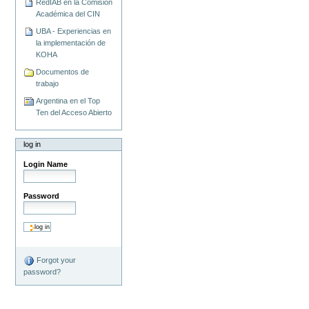
RedIAB en la Comisión
Académica del CIN
UBA - Experiencias en
la implementación de
KOHA
Documentos de
trabajo
Argentina en el Top
Ten del Acceso Abierto
log in
Login Name
Password
Forgot your
password?