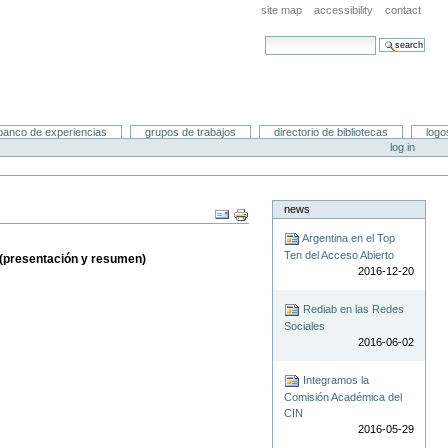
site map
accessibility
contact
search site
advanced search…
banco de experiencias
grupos de trabajos
directorio de bibliotecas
logo
log in
news
Document
Actions
Argentina en el Top
Ten del Acceso Abierto
 (presentación y resumen)
2016-12-20
Rediab en las Redes
Sociales
2016-06-02
Integramos la
Comisión Académica del
CIN
2016-05-29