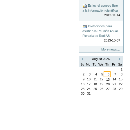
Es ley el acceso libre
a la información científica
2013-11-14
Invitaciones para
asistir a la Reunión Anual
Plenaria de RedIAB
2013-10-07
More news…
August 2026
«
»
Su
Mo
Tu
We
Th
Fr
Sa
1
2
3
4
5
6
7
8
9
10
11
12
14
15
13
16
17
18
19
20
21
22
23
24
25
26
27
28
29
30
31