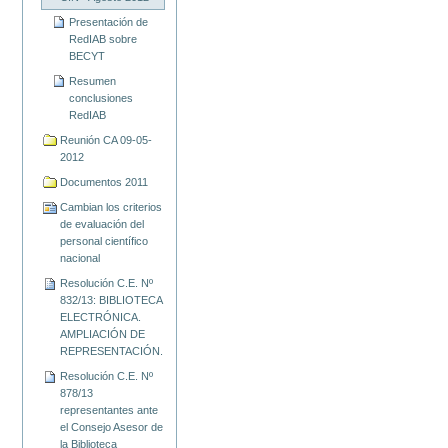
Presentación de
RedIAB sobre
BECYT
Resumen
conclusiones
RedIAB
Reunión CA 09-05-
2012
Documentos 2011
Cambian los criterios
de evaluación del
personal científico
nacional
Resolución C.E. Nº
832/13: BIBLIOTECA
ELECTRÓNICA.
AMPLIACIÓN DE
REPRESENTACIÓN.
Resolución C.E. Nº
878/13
representantes ante
el Consejo Asesor de
la Biblioteca