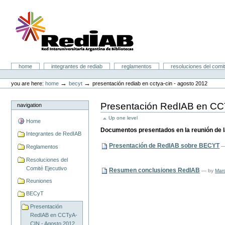
Skip
to
content.
|
Skip
to
navigation
Portal RedIAB
Sections
home
integrantes de rediab
reglamentos
resoluciones del comit
Personal
tools
→
→
you are here:
home
becyt
presentación rediab en cctya-cin - agosto 2012
Presentación RedIAB en CC
navigation
Up one level
Home
Documentos presentados en la reunión de la
Integrantes de RedIAB
Presentación de RedIAB sobre BECYT
Reglamentos
Resoluciones del
Comité Ejecutivo
Resumen conclusiones RedIAB
—
by
Marc
Reuniones
BECyT
Presentación
RedIAB en CCTyA-
CIN - Agosto 2012