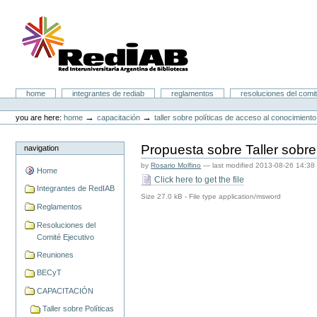
Skip
to
content.
|
Skip
to
navigation
Portal RedIAB
Sections
home
integrantes de rediab
reglamentos
resoluciones del comit
Personal
tools
→
→
you are here:
home
capacitación
taller sobre políticas de acceso al conocimiento
Propuesta sobre Taller sobre
navigation
by
Rosario Molfino
—
last modified
2013-08-26 14:38
Home
Click here to get the file
Integrantes de RedIAB
Size
27.0 kB
-
File type
application/msword
Reglamentos
Resoluciones del
Comité Ejecutivo
Reuniones
BECyT
CAPACITACIÓN
Taller sobre Políticas