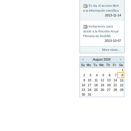
Es ley el acceso libre
a la información científica
2013-11-14
Invitaciones para
asistir a la Reunión Anual
Plenaria de RedIAB
2013-10-07
More news…
August 2026
«
»
Su
Mo
Tu
We
Th
Fr
Sa
1
2
3
4
5
6
7
8
9
10
11
12
13
14
15
16
17
18
19
20
21
22
23
24
25
26
27
28
29
30
31