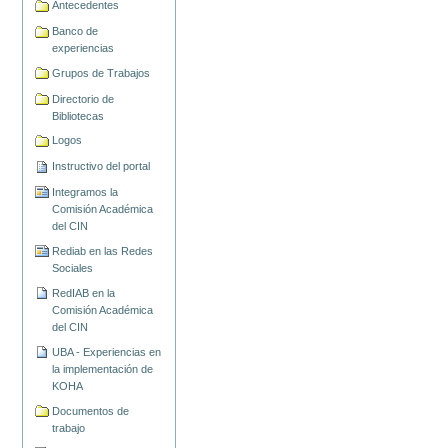
Antecedentes
Banco de
experiencias
Grupos de Trabajos
Directorio de
Bibliotecas
Logos
Instructivo del portal
Integramos la
Comisión Académica
del CIN
Rediab en las Redes
Sociales
RedIAB en la
Comisión Académica
del CIN
UBA - Experiencias en
la implementación de
KOHA
Documentos de
trabajo