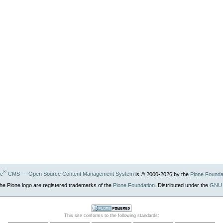
®
ne
CMS — Open Source Content Management System
is © 2000-
2026
by the
Plone Founda
he Plone logo are registered trademarks of the
Plone Foundation
. Distributed under the
GNU 
Powered by
This site conforms to the following standards:
Plone CMS, the