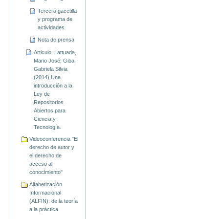
Tercera gacetilla
y programa de
actividades
Nota de prensa
Articulo: Lattuada,
Mario José; Giba,
Gabriela Silvia
(2014) Una
introducción a la
Ley de
Repositorios
Abiertos para
Ciencia y
Tecnología.
Videoconferencia "El
derecho de autor y
el derecho de
acceso al
conocimiento"
Alfabetización
Informacional
(ALFIN): de la teoría
a la práctica