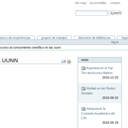
site map
accessibility
contact
search site
advanced search…
banco de experiencias
grupos de trabajos
directorio de bibliotecas
logo
log in
acceso al conocimiento científico en las uunn
las UUNN
news
Document
Actions
Argentina en el Top
Ten del Acceso Abierto
2016-12-20
Rediab en las Redes
Sociales
2016-06-02
Integramos la
Comisión Académica del
CIN
2016-05-29