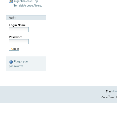
Argentina en el Top
Ten del Acceso Abierto
log in
Login Name
Password
Forgot your
password?
The
Plo
®
Plone
and t