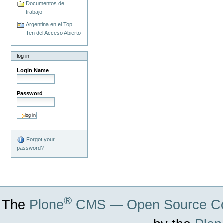
Documentos de
trabajo
Argentina en el Top
Ten del Acceso Abierto
log in
Login Name
Password
Forgot your
password?
®
The
Plone
CMS — Open Source Co