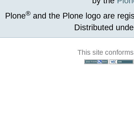
by the
Plon
®
Plone
and the Plone logo are regi
Distributed unde
This site conforms
Section 508
WCAG