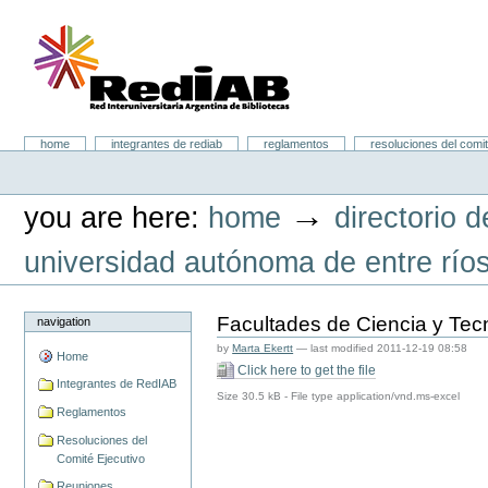
Skip
to
content.
|
Skip
to
navigation
Portal RedIAB
Sections
home
integrantes de rediab
reglamentos
resoluciones del comit
Personal
tools
→
you are here:
home
directorio d
universidad autónoma de entre río
Facultades de Ciencia y Tec
navigation
by
Marta Ekertt
—
last modified
2011-12-19 08:58
Home
Click here to get the file
Integrantes de RedIAB
Size
30.5 kB
-
File type
application/vnd.ms-excel
Reglamentos
Resoluciones del
Comité Ejecutivo
Reuniones