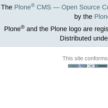
®
The
Plone
CMS — Open Source Co
by the
Plon
®
Plone
and the Plone logo are regi
Distributed unde
This site conforms
Section 508
WCAG