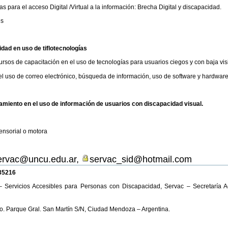
as para el acceso Digital /Virtual a la información: Brecha Digital y discapacidad.
es
dad en uso de tiflotecnologías
rsos de capacitación en el uso de tecnologías para usuarios ciegos y con baja vis
 uso de correo electrónico, búsqueda de información, uso de software y hardware
miento en el uso de información
de usuarios con discapacidad visual.
l
ensorial o motora
ervac@uncu.edu.ar
,
servac_sid@hotmail.com
135216
 Servicios Accesibles para Personas con Discapacidad, Servac – Secretaría
ario. Parque Gral. San Martín S/N, Ciudad Mendoza – Argentina.