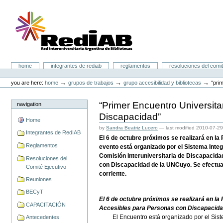
Skip
to
content.
|
Skip
to
navigation
Portal RedIAB
Sections
home
integrantes de rediab
reglamentos
resoluciones del comit
Personal
tools
→
→
→
you are here:
home
grupos de trabajos
grupo accesibilidad y bibliotecas
“pri
“Primer Encuentro Universita
navigation
Discapacidad”
Home
by
Sandra Beatriz Lucero
—
last modified
2010-07-29
Integrantes de RedIAB
El 6 de octubre próximos se realizará en l
Reglamentos
evento está organizado por el Sistema Inte
Comisión Interuniversitaria de Discapacida
Resoluciones del
con Discapacidad de la UNCuyo. Se efectuar
Comité Ejecutivo
corriente.
Reuniones
BECyT
El 6 de octubre próximos se realizará en la
CAPACITACIÓN
Accesibles para Personas con Discapacida
El Encuentro está organizado por el Siste
Antecedentes