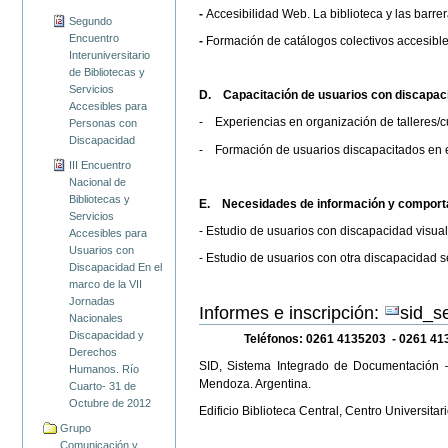
-
Accesibilidad Web. La biblioteca y las barrer
Segundo
Encuentro
-
Formación de catálogos colectivos accesibl
Interuniversitario
de Bibliotecas y
Servicios
D.
Capacitación de usuarios con discapaci
Accesibles para
- Experiencias en organización de talleres/cu
Personas con
Discapacidad
- Formación de usuarios discapacitados en el
III Encuentro
Nacional de
Bibliotecas y
E.
Necesidades de información y comporta
Servicios
- Estudio de usuarios con discapacidad visua
Accesibles para
Usuarios con
- Estudio de usuarios con otra discapacidad s
Discapacidad En el
marco de la VII
Jornadas
Informes e inscripción:
sid_s
Nacionales
Discapacidad y
Teléfonos: 0261 4135203 - 0261 4
Derechos
SID, Sistema Integrado de Documentación –
Humanos. Río
Mendoza. Argentina.
Cuarto- 31 de
Octubre de 2012
Edificio Biblioteca Central, Centro Universit
Grupo
Comunicación y