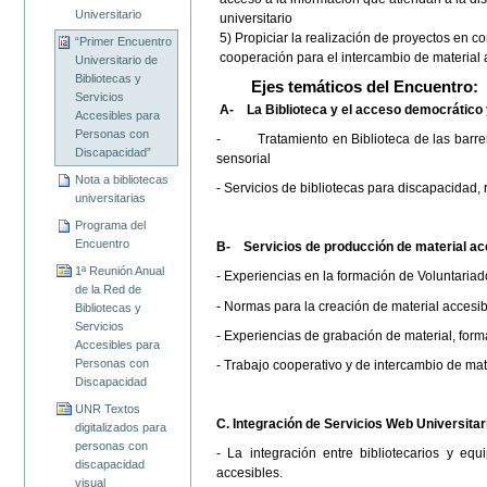
Universitario
universitario
5) Propiciar la realización de proyectos en co
“Primer Encuentro
cooperación para el intercambio de material 
Universitario de
Bibliotecas y
Ejes temáticos del Encuentro:
Servicios
A-
La Biblioteca
y el acceso democrático y
Accesibles para
Personas con
- Tratamiento en Biblioteca de las barreras 
Discapacidad”
sensorial
Nota a bibliotecas
- Servicios de bibliotecas para discapacidad, ro
universitarias
Programa del
Encuentro
B-
Servicios de producción de material ac
1ª Reunión Anual
- Experiencias en la formación de Voluntariad
de la Red de
- Normas para la creación de material accesib
Bibliotecas y
Servicios
- Experiencias de grabación de material, form
Accesibles para
Personas con
- Trabajo cooperativo y de intercambio de mate
Discapacidad
UNR Textos
C. Integración de Servicios Web Universitar
digitalizados para
personas con
- La integración entre bibliotecarios y equi
discapacidad
accesibles.
visual