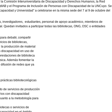
e la Comisión Interuniversitaria de Discapacidad y Derechos Humanos, la Red
 RedIAB y el Programa de Inclusión de Personas con Discapacidad de la UNCuyo. Se
capacidad y Universidad” a celebrarse en la misma sede del 7 al 9 de octubre del
 investigadores, estudiantes, personal de apoyo académico, miembros de
ral. Quedan invitados a participar todas las bibliotecas, ONG, OSC o entidades
ra debatir, compartir
cios de bibliotecas,
 la producción de material
on discapacidad en uso de
prestaciones de biblioteca
ísica. Además fomentar la
 difusión de redes que ya
prácticas bibliotecológicas
to de servicios de producción
arios con discapacidad
cuanto a la metodología para
iotecas o servicios de
scapacidad en el ámbito