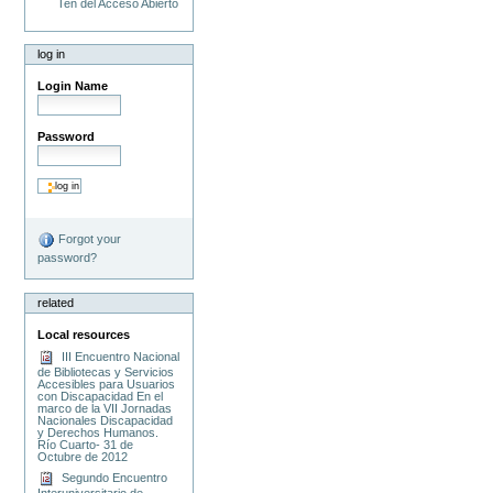
Ten del Acceso Abierto
log in
Login Name
Password
Forgot your
password?
related
Local resources
III Encuentro Nacional
de Bibliotecas y Servicios
Accesibles para Usuarios
con Discapacidad En el
marco de la VII Jornadas
Nacionales Discapacidad
y Derechos Humanos.
Río Cuarto- 31 de
Octubre de 2012
Segundo Encuentro
Interuniversitario de