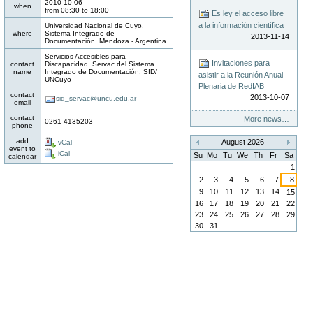
2010-10-06
when
from
08:30
to
18:00
Es ley el acceso libre
a la información científica
Universidad Nacional de Cuyo,
where
Sistema Integrado de
2013-11-14
Documentación, Mendoza - Argentina
Servicios Accesibles para
Invitaciones para
contact
Discapacidad, Servac del Sistema
name
Integrado de Documentación, SID/
asistir a la Reunión Anual
UNCuyo
Plenaria de RedIAB
contact
2013-10-07
sid_servac@uncu.edu.ar
email
contact
More news…
0261 4135203
phone
add
August 2026
vCal
event to
«
»
iCal
Su
Mo
Tu
We
Th
Fr
Sa
calendar
1
2
3
4
5
6
7
8
9
10
11
12
13
14
15
16
17
18
19
20
21
22
23
24
25
26
27
28
29
30
31