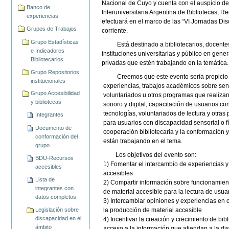
Nacional de Cuyo y cuenta con el auspicio d
Banco de
Interuniversitaria Argentina de Bibliotecas,
experiencias
efectuará en el marco de las “VI Jornadas Dis
Grupos de Trabajos
corriente.
Grupo Estadísticas
Está destinado a bibliotecarios, docentes,
e Indicadores
instituciones universitarias y público en gene
Bibliotecarios
privadas que estén trabajando en la temática.
Grupo Repositorios
Creemos que este evento sería propicio pa
institucionales
experiencias, trabajos académicos sobre servi
Grupo Accesibilidad
voluntariados u otros programas que realizan
y bibliotecas
sonoro y digital, capacitación de usuarios c
tecnologías, voluntariados de lectura y otras 
Integrantes
para usuarios con discapacidad sensorial o f
Documento de
cooperación bibliotecaria y la conformación y
conformación del
están trabajando en el tema.
grupo
Los objetivos del evento son:
BDU-Recursos
1) Fomentar el intercambio de experiencias y 
accesibles
accesibles
Lista de
2) Compartir información sobre funcionamien
integrantes con
de material accesible para la lectura de usu
datos completos
3) Intercambiar opiniones y experiencias en 
Legislación sobre
la producción de material accesible
discapacidad en el
4) Incentivar la creación y crecimiento de bibl
ámbito
acceso a la información que atiendan a la di