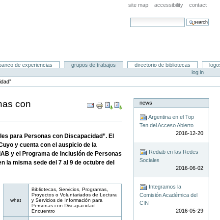
site map
accessibility
contact
search site
advanced search…
banco de experiencias
grupos de trabajos
directorio de bibliotecas
logo
log in
idad”
onas con
news
Document
Actions
Argentina en el Top
Ten del Acceso Abierto
2016-12-20
bles para Personas con Discapacidad”. El
uyo y cuenta con el auspicio de la
Rediab en las Redes
dIAB y el Programa de Inclusión de Personas
Sociales
 la misma sede del 7 al 9 de octubre del
2016-06-02
Integramos la
Bibliotecas, Servicios, Programas,
Comisión Académica del
Proyectos o Voluntariados de Lectura
what
y Servicios de Información para
CIN
Personas con Discapacidad
2016-05-29
Encuentro