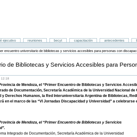
é ejecutivo
reuniones
becyt
capacitación
antecedentes
mer encuentro universitario de bibliotecas y servicios accesibles para personas con discapac
rio de Bibliotecas y Servicios Accesibles para Pers
 12:18
a Provincia de Mendoza, el “Primer Encuentro de Bibliotecas y Servicios Accesi
grado de Documentación, Secretaría Académica de la Universidad Nacional de C
d y Derechos Humanos, la Red Interuniversitaria Argentina de Bibliotecas, Re
á en el marco de las “VI Jornadas Discapacidad y Universidad” a celebrarse en
 Provincia de Mendoza, el “Primer Encuentro de Bibliotecas y Servicios
d”.
ma Integrado de Documentación, Secretaría Académica de la Universidad