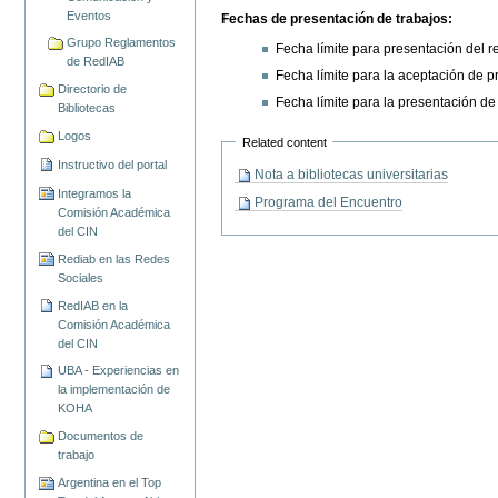
Eventos
Fechas de presentación de trabajos:
Grupo Reglamentos
Fecha límite para presentación del 
de RedIAB
Fecha límite para la aceptación de p
Directorio de
Fecha límite para la presentación d
Bibliotecas
Logos
Related content
Instructivo del portal
Nota a bibliotecas universitarias
Integramos la
Programa del Encuentro
Comisión Académica
del CIN
Rediab en las Redes
Sociales
RedIAB en la
Comisión Académica
del CIN
UBA - Experiencias en
la implementación de
KOHA
Documentos de
trabajo
Argentina en el Top