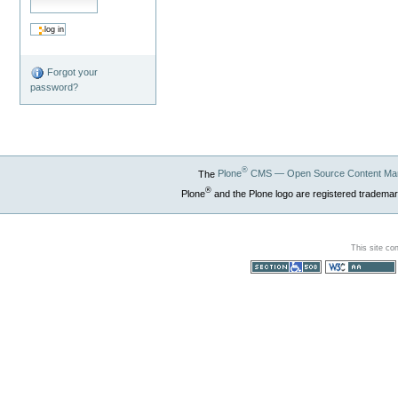
Forgot your
password?
®
The
Plone
CMS — Open Source Content Ma
®
Plone
and the Plone logo are registered trademar
This site co
Section 508
WCAG