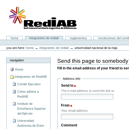
Skip
to
content.
|
Skip
to
navigation
Portal RedIAB
Sections
home
integrantes de rediab
reglamentos
resoluciones del comit
Personal
tools
→
→
you are here:
home
integrantes de rediab
universidad nacional de la rioja
Send this page to somebody
navigation
Fill in the email address of your friend to s
Home
Integrantes de RedIAB
Address info
Comité Ejecutivo
Send to
(Required)
The e-mail address to send this link to.
Cómo adherir a
RedIAB
Instituto de
From
(Required)
Enseñanza Superior
Your email address.
del Ejército
Universidad
Comment
Autónoma de Entre