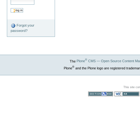
Forgot your
password?
®
The
Plone
CMS — Open Source Content Ma
®
Plone
and the Plone logo are registered trademar
This site co
Section 508
WCAG