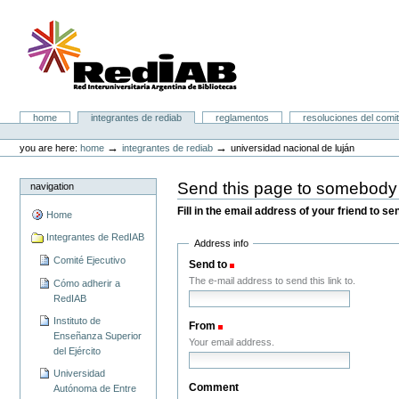
Skip
to
content.
|
Skip
to
navigation
Portal RedIAB
Sections
home
integrantes de rediab
reglamentos
resoluciones del comit
Personal
tools
→
→
you are here:
home
integrantes de rediab
universidad nacional de luján
Send this page to somebody
navigation
Fill in the email address of your friend to s
Home
Integrantes de RedIAB
Address info
Comité Ejecutivo
Send to
(Required)
The e-mail address to send this link to.
Cómo adherir a
RedIAB
Instituto de
From
(Required)
Enseñanza Superior
Your email address.
del Ejército
Universidad
Comment
Autónoma de Entre