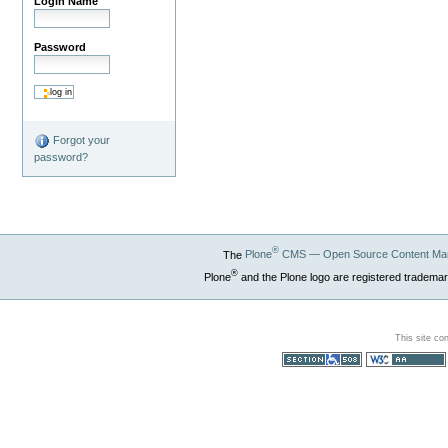
Login Name
Password
Forgot your
password?
®
The
Plone
CMS — Open Source Content Ma
®
Plone
and the Plone logo are registered trademar
This site co
Section 508
WCAG