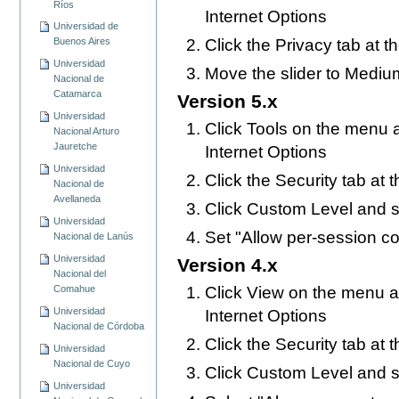
Ríos
Internet Options
Universidad de
Click the Privacy tab at t
Buenos Aires
Universidad
Move the slider to Mediu
Nacional de
Catamarca
Version 5.x
Universidad
Click Tools on the menu a
Nacional Arturo
Jauretche
Internet Options
Universidad
Click the Security tab at 
Nacional de
Avellaneda
Click Custom Level and s
Universidad
Set "Allow per-session c
Nacional de Lanús
Universidad
Version 4.x
Nacional del
Comahue
Click View on the menu at
Universidad
Internet Options
Nacional de Córdoba
Click the Security tab at 
Universidad
Nacional de Cuyo
Click Custom Level and s
Universidad