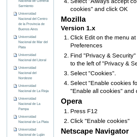
Select "Always accept co
Nacional de General
Sarmiento
cookies" and click OK
Universidad
Mozilla
Nacional del Centro
de la Provincia de
Version 1.x
Buenos Aires
Click Edit on the menu at
Universidad
Nacional de Mar del
Preferences
Plata
Find "Privacy & Security" i
Universidad
Nacional del Litoral
to the left of "Privacy & Sec
Universidad
Select "Cookies".
Nacional del
Nordeste
Select "Enable cookies for
Universidad
"Enable all cookies" and 
Nacional de La Rioja
Universidad
Opera
Nacional de La
Pampa
Press F12
Universidad
Click "Enable cookies"
Nacional de La Plata
Netscape Navigator
Universidad
Nacional de Luján