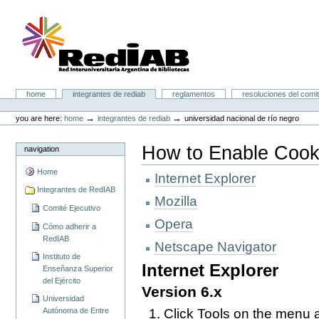
Skip
to
content.
|
Skip
to
navigation
Portal RedIAB
Sections
home
integrantes de rediab
reglamentos
resoluciones del comit
Personal
tools
→
→
you are here:
home
integrantes de rediab
universidad nacional de río negro
How to Enable Cook
navigation
Home
Internet Explorer
Integrantes de RedIAB
Mozilla
Comité Ejecutivo
Opera
Cómo adherir a
RedIAB
Netscape Navigator
Instituto de
Internet Explorer
Enseñanza Superior
del Ejército
Version 6.x
Universidad
Autónoma de Entre
Click Tools on the menu a