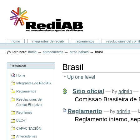
Skip
to
content.
|
Skip
to
navigation
Portal RedIAB
Sections
home
integrantes de rediab
reglamentos
resoluciones del comit
Personal
tools
→
→
→
you are here:
home
antecedentes
otros países
brasil
Brasil
navigation
Home
Up one level
Integrantes de RedIAB
Sitio oficial
—
by
admin
— 
Reglamentos
Comissao Brasileira de B
Resoluciones del
Comité Ejecutivo
Reglamento
—
by
admin
— l
Reuniones
Reglamento interno, se
BECyT
CAPACITACIÓN
Antecedentes