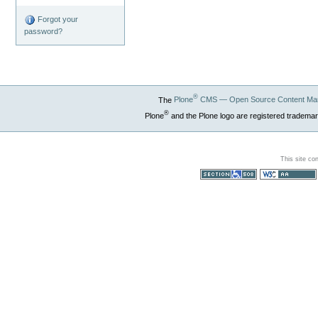
Forgot your
password?
®
The
Plone
CMS — Open Source Content Ma
®
Plone
and the Plone logo are registered trademar
This site co
Section 508
WCAG