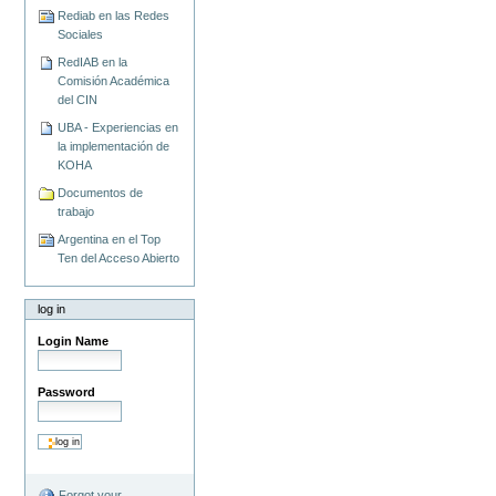
Rediab en las Redes
Sociales
RedIAB en la
Comisión Académica
del CIN
UBA - Experiencias en
la implementación de
KOHA
Documentos de
trabajo
Argentina en el Top
Ten del Acceso Abierto
log in
Login Name
Password
Forgot your