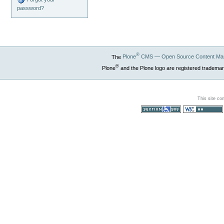
password?
®
The
Plone
CMS — Open Source Content Ma
®
Plone
and the Plone logo are registered trademar
This site co
Section 508
WCAG