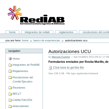
Skip
to
content.
|
Skip
to
navigation
Portal RedIAB
Sections
home
integrantes de rediab
reglamentos
resoluciones del comit
Personal
tools
→
→
you are here:
home
banco de experiencias
autorizaciones ucu
Autorizaciones UCU
navigation
by
Marcela Fushimi
—
last modified
2012-09-21 17:4
Home
Formularios enviados por Rosita Murillo, d
Integrantes de RedIAB
Click here to get the file
Reglamentos
Size
156.0 kB
-
File type
application/msword
Resoluciones del
Comité Ejecutivo
Reuniones
BECyT
CAPACITACIÓN
Antecedentes