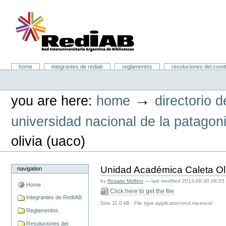
Skip
to
content.
|
Skip
to
navigation
Portal RedIAB
Sections
home
integrantes de rediab
reglamentos
resoluciones del comit
Personal
tools
→
you are here:
home
directorio d
universidad nacional de la patagoni
olivia (uaco)
Unidad Académica Caleta Ol
navigation
by
Rosario Molfino
—
last modified
2013-08-30 08:25
Home
Click here to get the file
Integrantes de RedIAB
Size
11.0 kB
-
File type
application/vnd.ms-excel
Reglamentos
Resoluciones del