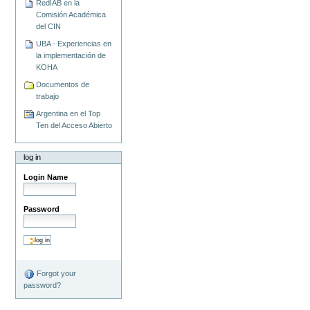
RedIAB en la
Comisión Académica
del CIN
UBA - Experiencias en
la implementación de
KOHA
Documentos de
trabajo
Argentina en el Top
Ten del Acceso Abierto
log in
Login Name
Password
Forgot your
password?