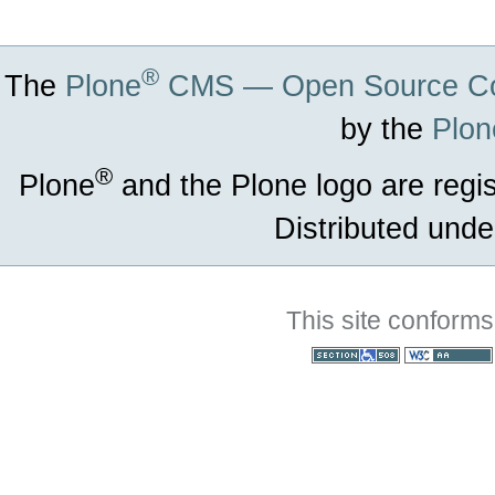
®
The
Plone
CMS — Open Source Co
by the
Plon
®
Plone
and the Plone logo are regi
Distributed unde
This site conforms
Section 508
WCAG