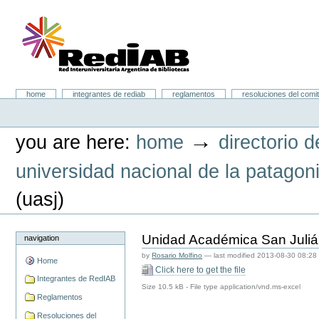
Skip
to
content.
|
Skip
to
navigation
Portal RedIAB
Sections
home
integrantes de rediab
reglamentos
resoluciones del comit
Personal
tools
→
you are here:
home
directorio d
universidad nacional de la patagoni
(uasj)
Unidad Académica San Juli
navigation
by
Rosario Molfino
—
last modified
2013-08-30 08:28
Home
Click here to get the file
Integrantes de RedIAB
Size
10.5 kB
-
File type
application/vnd.ms-excel
Reglamentos
Resoluciones del