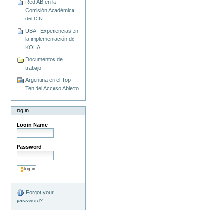
RedIAB en la
Comisión Académica
del CIN
UBA - Experiencias en
la implementación de
KOHA
Documentos de
trabajo
Argentina en el Top
Ten del Acceso Abierto
log in
Login Name
Password
Forgot your
password?