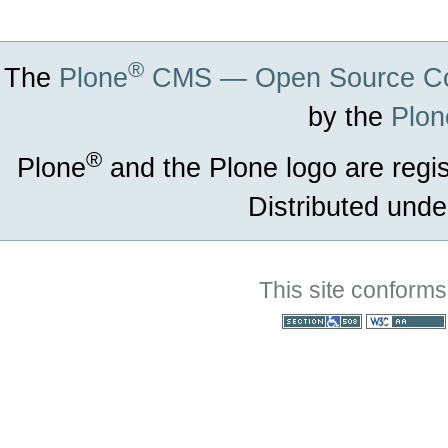
®
The
Plone
CMS — Open Source Co
by the
Plon
®
Plone
and the Plone logo are regi
Distributed unde
This site conforms
Section 508
WCAG