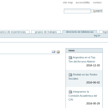
site map
accessibility
contact
search site
advanced search…
banco de experiencias
grupos de trabajos
directorio de bibliotecas
logo
log in
news
Document
Actions
Argentina en el Top
Ten del Acceso Abierto
2016-12-20
Rediab en las Redes
Sociales
2016-06-02
Integramos la
Comisión Académica del
CIN
2016-05-29