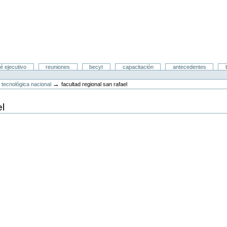
é ejecutivo
reuniones
becyt
capacitación
antecedentes
→
 tecnológica nacional
facultad regional san rafael
l