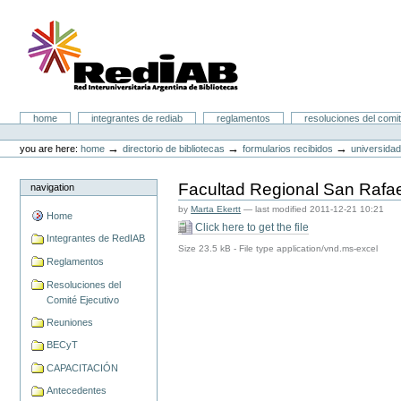
Skip
to
content.
|
Skip
to
navigation
Portal RedIAB
Sections
home
integrantes de rediab
reglamentos
resoluciones del comit
Personal
tools
→
→
→
you are here:
home
directorio de bibliotecas
formularios recibidos
universidad
Facultad Regional San Rafae
navigation
by
Marta Ekertt
—
last modified
2011-12-21 10:21
Home
Click here to get the file
Integrantes de RedIAB
Size
23.5 kB
-
File type
application/vnd.ms-excel
Reglamentos
Resoluciones del
Comité Ejecutivo
Reuniones
BECyT
CAPACITACIÓN
Antecedentes