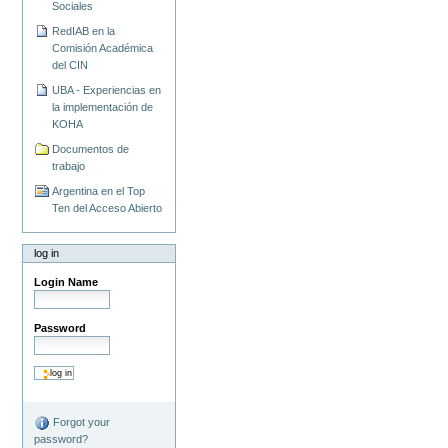
Sociales
RedIAB en la
Comisión Académica
del CIN
UBA - Experiencias en
la implementación de
KOHA
Documentos de
trabajo
Argentina en el Top
Ten del Acceso Abierto
log in
Login Name
Password
Forgot your
password?