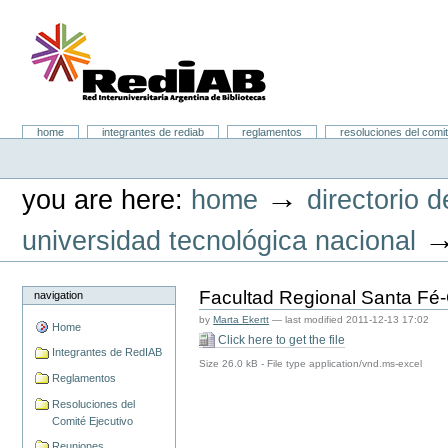
Skip
to
content.
|
Skip
to
navigation
Portal RedIAB
Sections
home
integrantes de rediab
reglamentos
resoluciones del comit
Personal
tools
→
you are here:
home
directorio d
universidad tecnológica nacional
Facultad Regional Santa F
navigation
by
Marta Ekertt
—
last modified
2011-12-13 17:02
Home
Click here to get the file
Integrantes de RedIAB
Size
26.0 kB
-
File type
application/vnd.ms-excel
Reglamentos
Resoluciones del
Comité Ejecutivo
Reuniones