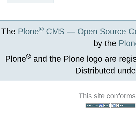
®
The
Plone
CMS — Open Source Co
by the
Plon
®
Plone
and the Plone logo are regi
Distributed unde
This site conforms
Section 508
WCAG