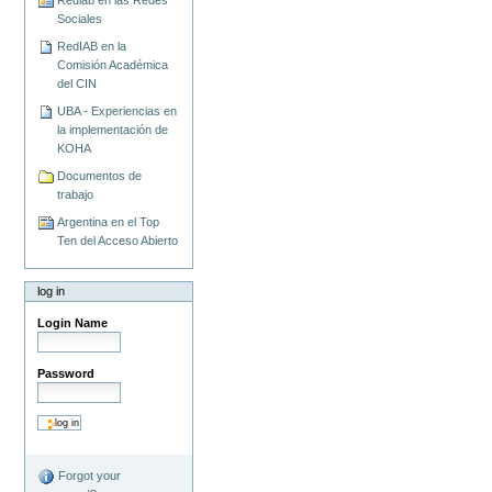
Rediab en las Redes
Sociales
RedIAB en la
Comisión Académica
del CIN
UBA - Experiencias en
la implementación de
KOHA
Documentos de
trabajo
Argentina en el Top
Ten del Acceso Abierto
log in
Login Name
Password
Forgot your