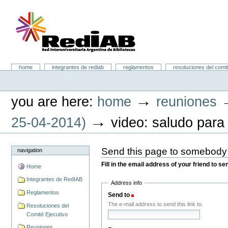
Skip
to
content.
|
Skip
to
navigation
Portal RedIAB
Sections
home
integrantes de rediab
reglamentos
resoluciones del comit
Personal
tools
→
you are here:
home
reuniones
→
25-04-2014)
video: saludo para 
Send this page to somebody
navigation
Fill in the email address of your friend to s
Home
Integrantes de RedIAB
Address info
Reglamentos
Send to
(Required)
The e-mail address to send this link to.
Resoluciones del
Comité Ejecutivo
Reuniones