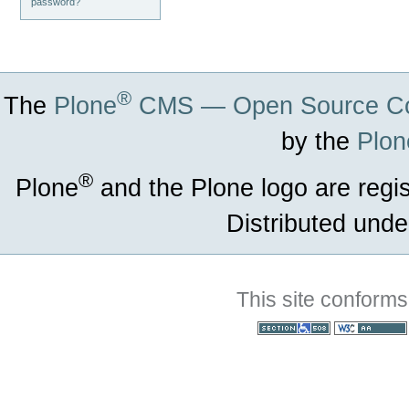
password?
®
The
Plone
CMS — Open Source Co
by the
Plon
®
Plone
and the Plone logo are regi
Distributed unde
This site conforms
Section 508
WCAG