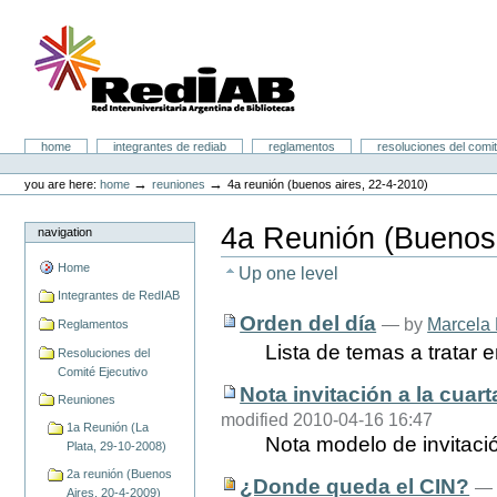
Skip
to
content.
|
Skip
to
navigation
Portal RedIAB
Sections
home
integrantes de rediab
reglamentos
resoluciones del comit
Personal
tools
→
→
you are here:
home
reuniones
4a reunión (buenos aires, 22-4-2010)
4a Reunión (Buenos 
navigation
Home
Up one level
Integrantes de RedIAB
Orden del día
—
by
Marcela
Reglamentos
Lista de temas a tratar e
Resoluciones del
Comité Ejecutivo
Nota invitación a la cuar
Reuniones
modified 2010-04-16 16:47
1a Reunión (La
Nota modelo de invitaci
Plata, 29-10-2008)
2a reunión (Buenos
¿Donde queda el CIN?
Aires, 20-4-2009)