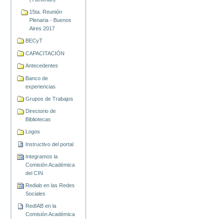
15ta. Reunión
Plenaria - Buenos
Aires 2017
BECyT
CAPACITACIÓN
Antecedentes
Banco de
experiencias
Grupos de Trabajos
Directorio de
Bibliotecas
Logos
Instructivo del portal
Integramos la
Comisión Académica
del CIN
Rediab en las Redes
Sociales
RedIAB en la
Comisión Académica