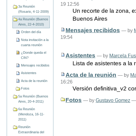
19 12:56
3a Reunión
Un recorte de la zona, e
(Rosario, 4-11-2009)
Buenos Aires
4a Reunión (Buenos
Aires, 22-4-2010)
Mensajes recibidos
—
by
Orden del día
19:54
Nota invitación a la
cuarta reunión
¿Donde queda el
Asistentes
—
by
Marcela Fus
CIN?
Lista de asistentes a la 
Mensajes recibidos
Asistentes
Acta de la reunión
—
by
Ma
Acta de la reunión
16:26
Versión definitiva_v2 co
Fotos
5a Reunión (Buenos
Fotos
—
by
Gustavo Gomez
—
Aires, 20-4-2011)
6a Reunión
(Mendoza, 16-11-
2011)
Reunión
Extraordinaria del