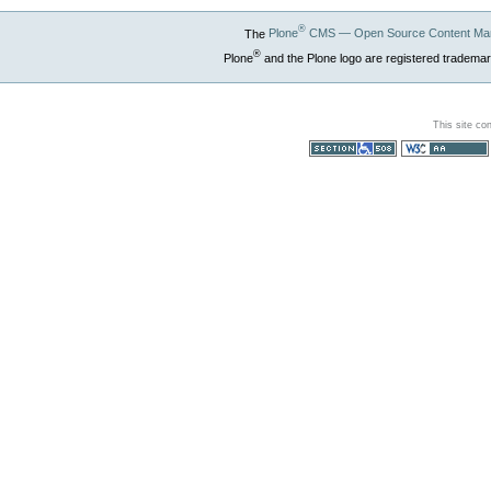
®
The
Plone
CMS — Open Source Content Ma
®
Plone
and the Plone logo are registered trademar
This site co
Section 508
WCAG