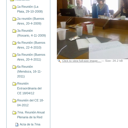
1a Reunión (La
Plata, 29-10-2008)
2a reunión (Buenos
Aires, 20-4-2009)
3a Reunión
(Rosario, 4-11-2009)
4a Reunión (Buenos
Aires, 22-4-2010)
5a Reunión (Buenos
Aires, 20-4-2011)
Click to view full-size image…
—
Size
:
26.2 kB
6a Reunión
(Mendoza, 16-11-
2011)
Reunión
Extraordinaria del
CE 18/04/12
Reunión del CE 18-
04-2012
7ma. Reunión Anual
Plenaria de la Red
Acta de la 7ma