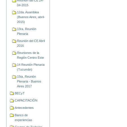
Reunión del CE 24-
04-2015
12da. Asamblea
(Buenos Aires, abril-
2015)
13ra. Reunión
Plenaria
Reunión del CE Abril
2016
Reuniones de la
Región Centro Este
14 Reunión Plenaria
(Tucumán)
15ta. Reunión
Plenaria - Buenos
Aires 2017
BECyT
CAPACITACIÓN
Antecedentes
Banco de
experiencias
Grupos de Trabajos