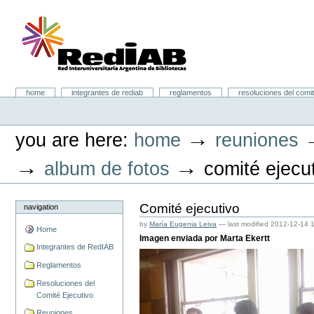
Skip
to
content.
|
Skip
to
navigation
Portal RedIAB
Sections
home
integrantes de rediab
reglamentos
resoluciones del comit
Personal
tools
→
you are here:
home
reuniones
→
→
album de fotos
comité ejecu
Comité ejecutivo
navigation
by
María Eugenia Leiva
—
last modified
2012-12-14 
Home
Imagen enviada por Marta Ekertt
Integrantes de RedIAB
Reglamentos
Resoluciones del
Comité Ejecutivo
Reuniones