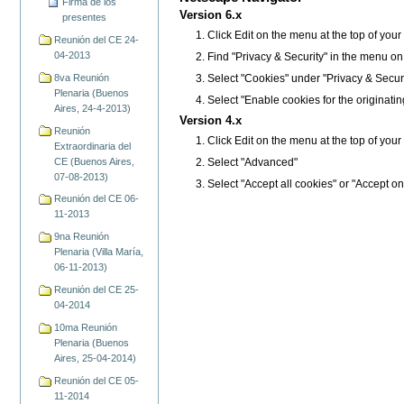
Firma de los
Version 6.x
presentes
Click Edit on the menu at the top of you
Reunión del CE 24-
04-2013
Find "Privacy & Security" in the menu on the
8va Reunión
Select "Cookies" under "Privacy & Securi
Plenaria (Buenos
Select "Enable cookies for the originatin
Aires, 24-4-2013)
Version 4.x
Reunión
Click Edit on the menu at the top of you
Extraordinaria del
CE (Buenos Aires,
Select "Advanced"
07-08-2013)
Select "Accept all cookies" or "Accept on
Reunión del CE 06-
11-2013
9na Reunión
Plenaria (Villa María,
06-11-2013)
Reunión del CE 25-
04-2014
10ma Reunión
Plenaria (Buenos
Aires, 25-04-2014)
Reunión del CE 05-
11-2014