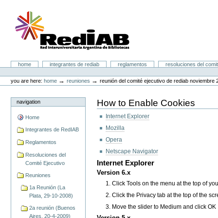
Skip
to
content.
|
Skip
to
navigation
Portal RedIAB
Sections
home
integrantes de rediab
reglamentos
resoluciones del comit
Personal
tools
→
→
you are here:
home
reuniones
reunión del comité ejecutivo de rediab noviembre
How to Enable Cookies
navigation
Internet Explorer
Home
Mozilla
Integrantes de RedIAB
Opera
Reglamentos
Netscape Navigator
Resoluciones del
Internet Explorer
Comité Ejecutivo
Version 6.x
Reuniones
Click Tools on the menu at the top of yo
1a Reunión (La
Click the Privacy tab at the top of the sc
Plata, 29-10-2008)
Move the slider to Medium and click OK
2a reunión (Buenos
Aires, 20-4-2009)
Version 5.x