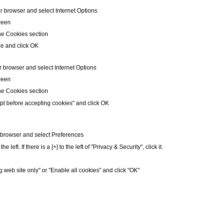
ur browser and select Internet Options
creen
he Cookies section
le and click OK
r browser and select Internet Options
creen
he Cookies section
pt before accepting cookies" and click OK
r browser and select Preferences
left. If there is a [+] to the left of "Privacy & Security", click it.
g web site only" or "Enable all cookies" and click "OK"