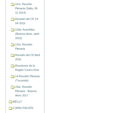
11ra. Reunión
Plenaria (Salta, 05-
11-2014)
Reunión del CE 24-
04-2015
12da. Asamblea
(Buenos Aires, abril-
2015)
13ra. Reunión
Plenaria
Reunión del CE Abril
2016
Reuniones de la
Región Centro Este
14 Reunión Plenaria
(Tucumán)
15ta. Reunión
Plenaria - Buenos
Aires 2017
BECyT
CAPACITACIÓN