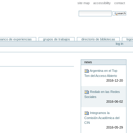
site map
accessibility
contact
search site
advanced search…
banco de experiencias
grupos de trabajos
directorio de bibliotecas
logo
log in
news
Argentina en el Top
Ten del Acceso Abierto
2016-12-20
Rediab en las Redes
Sociales
2016-06-02
Integramos la
Comisión Académica del
CIN
2016-05-29