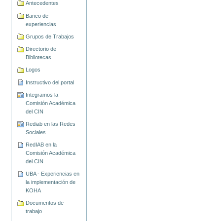
Antecedentes
Banco de
experiencias
Grupos de Trabajos
Directorio de
Bibliotecas
Logos
Instructivo del portal
Integramos la
Comisión Académica
del CIN
Rediab en las Redes
Sociales
RedIAB en la
Comisión Académica
del CIN
UBA - Experiencias en
la implementación de
KOHA
Documentos de
trabajo