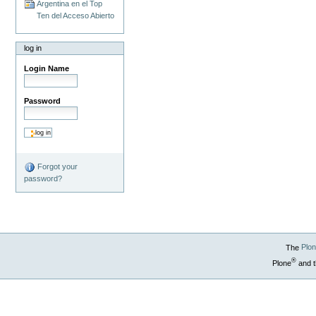
Argentina en el Top
Ten del Acceso Abierto
log in
Login Name
Password
Forgot your
password?
The
Plo
®
Plone
and t