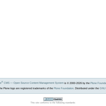
®
ne
CMS — Open Source Content Management System
is © 2000-
2026
by the
Plone Founda
he Plone logo are registered trademarks of the
Plone Foundation
. Distributed under the
GNU 
Powered by
This site conforms to the following standards:
Plone CMS, the