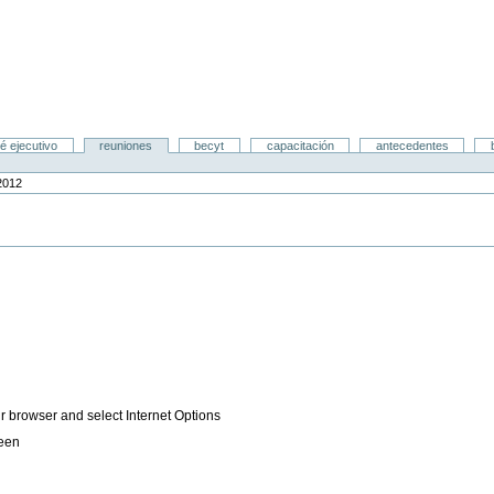
é ejecutivo
reuniones
becyt
capacitación
antecedentes
 2012
ur browser and select Internet Options
reen