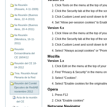
Click Tools on the menu at the top of yo
3a Reunión
(Rosario, 4-11-2009)
Click the Security tab at the top of the s
4a Reunión (Buenos
Click Custom Level and scroll down to t
Aires, 22-4-2010)
Set "Allow per-session cookies" to Enab
5a Reunión (Buenos
Version 4.x
Aires, 20-4-2011)
Click View on the menu at the top of you
6a Reunión
Click the Security tab at the top of the s
(Mendoza, 16-11-
2011)
Click Custom Level and scroll down to t
Reunión
Select "Always accept cookies" or "Prom
Extraordinaria del
Mozilla
CE 18/04/12
Version 1.x
Reunión del CE 18-
Click Edit on the menu at the top of you
04-2012
Find "Privacy & Security" in the menu on the 
7ma. Reunión Anual
Plenaria de la Red
Select "Cookies".
Select "Enable cookies for the originatin
Reunión del Comité
Ejecutivo de RedIAB
Opera
noviembre 2012
Press F12
Acta de la reunión
Click "Enable cookies"
del CE
Netscape Navigator