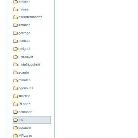
susgon
mirsee
oscarfernandez
irmaher
gorrego
coneau
smiguel
mesnaola
mirtafriguglietti
zcaglio
mmateo
pgenoves
lmartino
RLopez
comande
Iris
sssattler
MPizarro