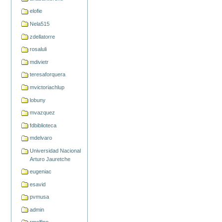
elofie
Nela515
zdellatorre
rosaluli
mdivietr
teresaforquera
mvictoriachlup
lobuny
mvazquez
fdbiblioteca
mdelvaro
Universidad Nacional
Arturo Jauretche
eugeniac
esavid
pvmusa
admin