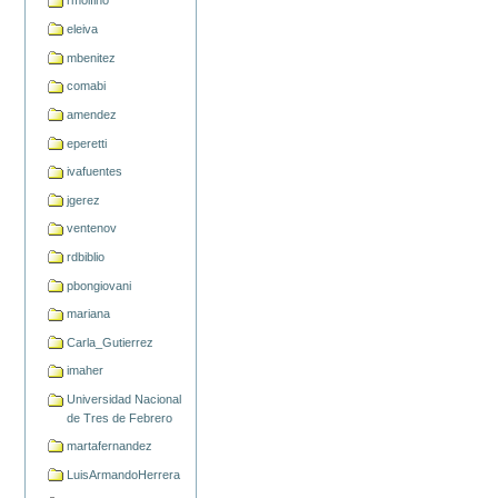
rmolfino
eleiva
mbenitez
comabi
amendez
eperetti
ivafuentes
jgerez
ventenov
rdbiblio
pbongiovani
mariana
Carla_Gutierrez
imaher
Universidad Nacional
de Tres de Febrero
martafernandez
LuisArmandoHerrera