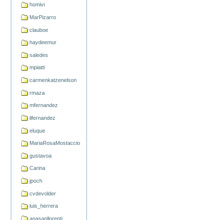
homivi
MarPizarro
clauboe
haydeemur
saledes
mpiatti
carmenkatzenelson
rmaza
mfernandez
lifernandez
eluque
MariaRosaMostaccio
gustavoa
Carina
jpoch
cvdevolder
luis_herrera
anasanllorenti