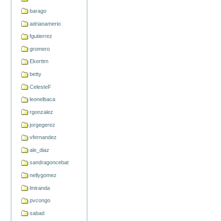
barago
adrianamerio
fgutierrez
gromero
Ekerttm
betty
CelesteF
leonelbaca
rgonzalez
jorgegerez
vfernandez
ale_diaz
sandragoncebat
nellygomez
lmiranda
pvcongo
sabad