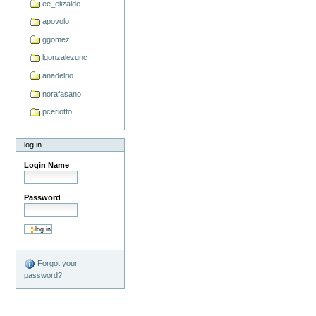
ee_elizalde
apovolo
ggomez
lgonzalezunc
anadelrio
norafasano
pceriotto
log in
Login Name
Password
Forgot your
password?