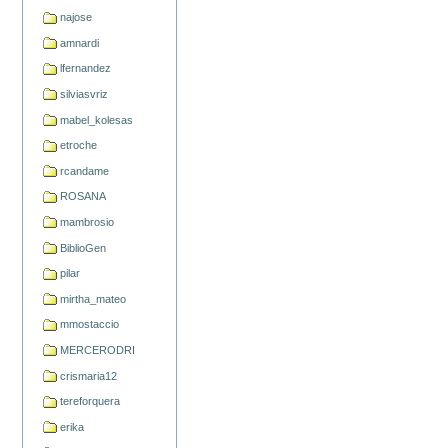
najose
amnardi
lfernandez
silviasvriz
mabel_kolesas
etroche
rcandame
ROSANA
mambrosio
BiblioGen
pilar
mirtha_mateo
mmostaccio
MERCERODRI
crismaria12
tereforquera
erika