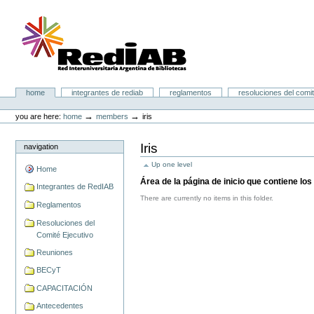
Skip
to
content.
|
Skip
to
navigation
Portal RedIAB
Sections
home
integrantes de rediab
reglamentos
resoluciones del comit
Personal
tools
→
→
you are here:
home
members
iris
Iris
navigation
Up one level
Home
Área de la página de inicio que contiene los
Integrantes de RedIAB
There are currently no items in this folder.
Reglamentos
Resoluciones del
Comité Ejecutivo
Reuniones
BECyT
CAPACITACIÓN
Antecedentes