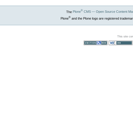
®
The
Plone
CMS — Open Source Content Ma
®
Plone
and the Plone logo are registered trademar
This site co
Section 508
WCAG