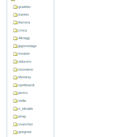
gradebo
isantes
lherrera
croca
Aliciagg
jpgorostiaga
Irmaher
sblucero
mcenteno
Momirey
spettinaroli
jareco
stella
e_elizalde
pirag
vsanchez
gnegrete