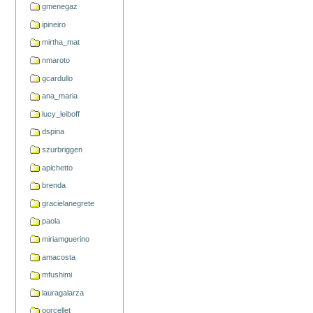
gmenegaz
ipineiro
mirtha_mat
nmaroto
gcardullo
ana_maria
lucy_leiboff
dspina
szurbriggen
apichetto
brenda
gracielanegrete
paola
miriamguerino
amacosta
mfushimi
lauragalarza
oorcellet