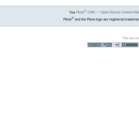
®
The
Plone
CMS — Open Source Content Ma
®
Plone
and the Plone logo are registered trademar
This site co
Section 508
WCAG