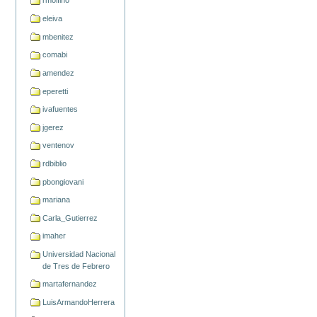
rmolfino
eleiva
mbenitez
comabi
amendez
eperetti
ivafuentes
jgerez
ventenov
rdbiblio
pbongiovani
mariana
Carla_Gutierrez
imaher
Universidad Nacional
de Tres de Febrero
martafernandez
LuisArmandoHerrera