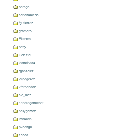
barago
adrianamerio
fgutierrez
gromero
Ekerttm
betty
CelesteF
leonelbaca
rgonzalez
jorgegerez
vfernandez
ale_diaz
sandragoncebat
nellygomez
lmiranda
pvcongo
sabad