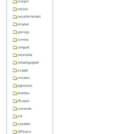
susgon
mirsee
oscarfernandez
irmaher
gorrego
coneau
smiguel
mesnaola
mirtafriguglietti
zcaglio
mmateo
pgenoves
lmartino
RLopez
comande
Iris
sssattler
MPizarro