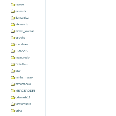
najose
amnardi
lfernandez
silviasvriz
mabel_kolesas
etroche
rcandame
ROSANA
mambrosio
BiblioGen
pilar
mirtha_mateo
mmostaccio
MERCERODRI
crismaria12
tereforquera
erika