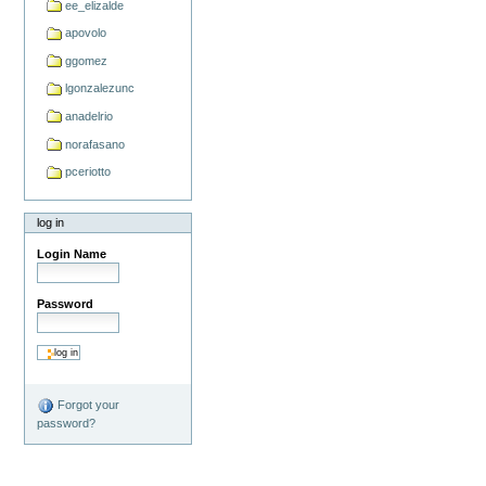
ee_elizalde
apovolo
ggomez
lgonzalezunc
anadelrio
norafasano
pceriotto
log in
Login Name
Password
Forgot your
password?