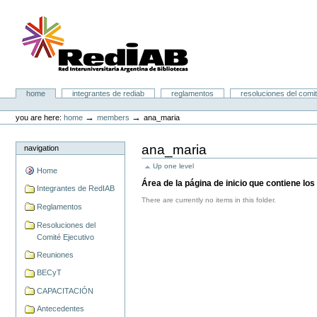
Skip
to
content.
|
Skip
to
navigation
Portal RedIAB
Sections
home
integrantes de rediab
reglamentos
resoluciones del comit
Personal
tools
→
→
you are here:
home
members
ana_maria
ana_maria
navigation
Up one level
Home
Área de la página de inicio que contiene l
Integrantes de RedIAB
There are currently no items in this folder.
Reglamentos
Resoluciones del
Comité Ejecutivo
Reuniones
BECyT
CAPACITACIÓN
Antecedentes