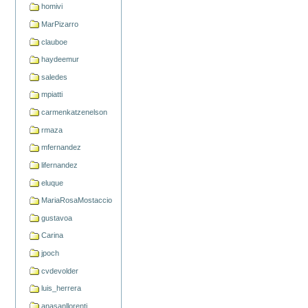
homivi
MarPizarro
clauboe
haydeemur
saledes
mpiatti
carmenkatzenelson
rmaza
mfernandez
lifernandez
eluque
MariaRosaMostaccio
gustavoa
Carina
jpoch
cvdevolder
luis_herrera
anasanllorenti