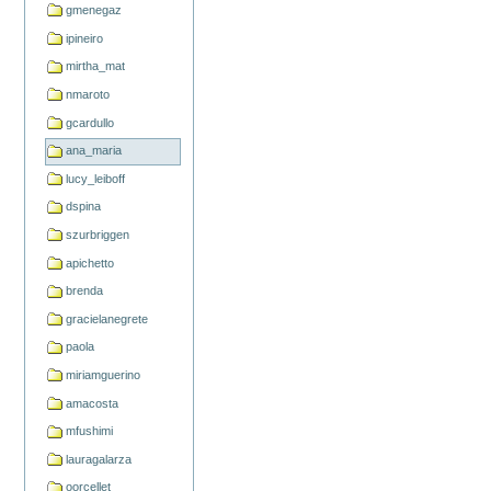
gmenegaz
ipineiro
mirtha_mat
nmaroto
gcardullo
ana_maria
lucy_leiboff
dspina
szurbriggen
apichetto
brenda
gracielanegrete
paola
miriamguerino
amacosta
mfushimi
lauragalarza
oorcellet