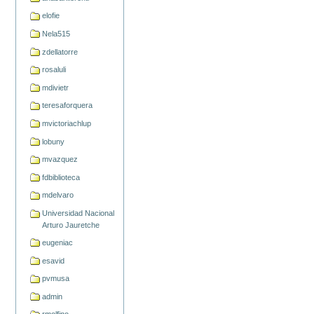
elofie
Nela515
zdellatorre
rosaluli
mdivietr
teresaforquera
mvictoriachlup
lobuny
mvazquez
fdbiblioteca
mdelvaro
Universidad Nacional
Arturo Jauretche
eugeniac
esavid
pvmusa
admin