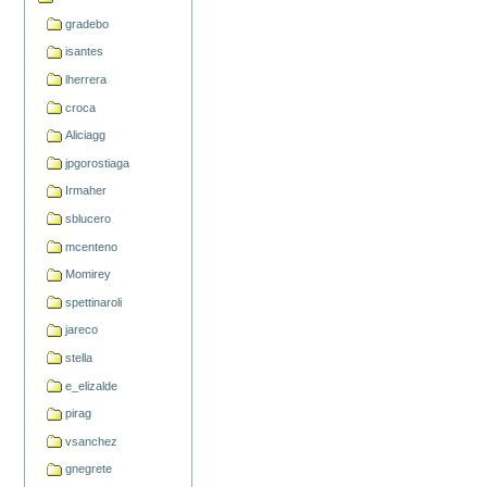
gradebo
isantes
lherrera
croca
Aliciagg
jpgorostiaga
Irmaher
sblucero
mcenteno
Momirey
spettinaroli
jareco
stella
e_elizalde
pirag
vsanchez
gnegrete