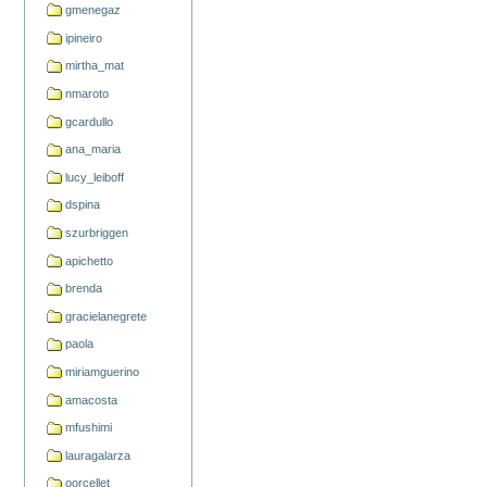
gmenegaz
ipineiro
mirtha_mat
nmaroto
gcardullo
ana_maria
lucy_leiboff
dspina
szurbriggen
apichetto
brenda
gracielanegrete
paola
miriamguerino
amacosta
mfushimi
lauragalarza
oorcellet