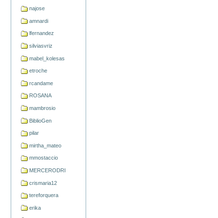
najose
amnardi
lfernandez
silviasvriz
mabel_kolesas
etroche
rcandame
ROSANA
mambrosio
BiblioGen
pilar
mirtha_mateo
mmostaccio
MERCERODRI
crismaria12
tereforquera
erika