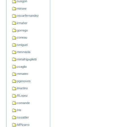
susgon
mirsee
oscarfernandez
irmaher
gorrego
coneau
smiguel
mesnaola
mirtafriguglietti
zcaglio
mmateo
pgenoves
lmartino
RLopez
comande
Iris
sssattler
MPizarro