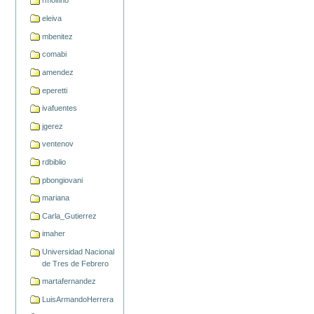
rmolfino
eleiva
mbenitez
comabi
amendez
eperetti
ivafuentes
jgerez
ventenov
rdbiblio
pbongiovani
mariana
Carla_Gutierrez
imaher
Universidad Nacional
de Tres de Febrero
martafernandez
LuisArmandoHerrera