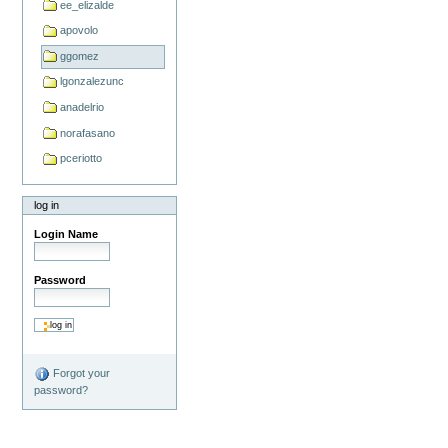
ee_elizalde
apovolo
ggomez
lgonzalezunc
anadelrio
norafasano
pceriotto
log in
Login Name
Password
Forgot your
password?