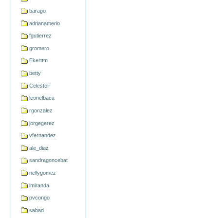
barago
adrianamerio
fgutierrez
gromero
Ekerttm
betty
CelesteF
leonelbaca
rgonzalez
jorgegerez
vfernandez
ale_diaz
sandragoncebat
nellygomez
lmiranda
pvcongo
sabad