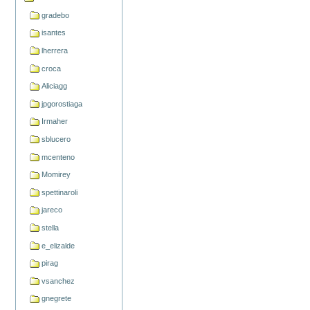
gradebo
isantes
lherrera
croca
Aliciagg
jpgorostiaga
Irmaher
sblucero
mcenteno
Momirey
spettinaroli
jareco
stella
e_elizalde
pirag
vsanchez
gnegrete