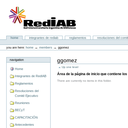
Skip
to
content.
|
Skip
to
navigation
Portal RedIAB
Sections
home
integrantes de rediab
reglamentos
resoluciones del comit
Personal
tools
→
→
you are here:
home
members
ggomez
ggomez
navigation
Up one level
Home
Área de la página de inicio que contiene l
Integrantes de RedIAB
There are currently no items in this folder.
Reglamentos
Resoluciones del
Comité Ejecutivo
Reuniones
BECyT
CAPACITACIÓN
Antecedentes