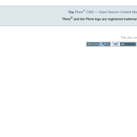
®
The
Plone
CMS — Open Source Content Ma
®
Plone
and the Plone logo are registered trademar
This site co
Section 508
WCAG