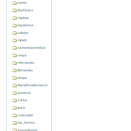
homivi
MarPizarro
clauboe
haydeemur
saledes
mpiatti
carmenkatzenelson
rmaza
mfernandez
lifernandez
eluque
MariaRosaMostaccio
gustavoa
Carina
jpoch
cvdevolder
luis_herrera
anasanllorenti