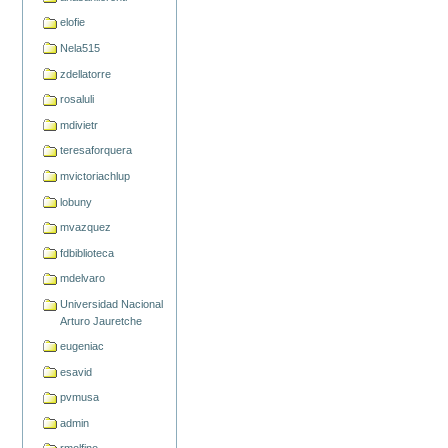
elofie
Nela515
zdellatorre
rosaluli
mdivietr
teresaforquera
mvictoriachlup
lobuny
mvazquez
fdbiblioteca
mdelvaro
Universidad Nacional
Arturo Jauretche
eugeniac
esavid
pvmusa
admin