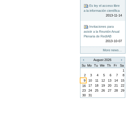
Es ley el acceso libre
a la información científica
2013-11-14
Invitaciones para
asistir a la Reunión Anual
Plenaria de RedIAB
2013-10-07
More news…
August 2026
«
»
Su
Mo
Tu
We
Th
Fr
Sa
1
2
3
4
5
6
7
8
9
10
11
12
13
14
15
17
18
19
20
21
22
16
23
24
25
26
27
28
29
30
31