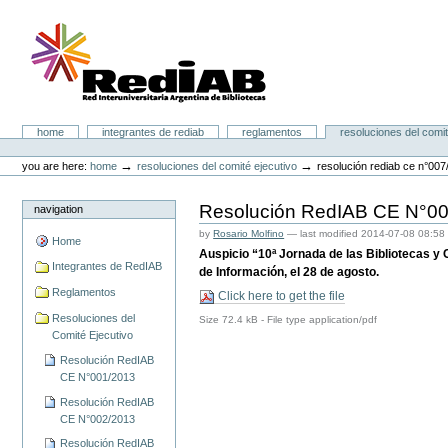
Skip
to
content.
|
Skip
to
navigation
Portal RedIAB
Sections
home
integrantes de rediab
reglamentos
resoluciones del comit
Personal
tools
→
→
you are here:
home
resoluciones del comité ejecutivo
resolución rediab ce n°007
Resolución RedIAB CE N°0
navigation
by
Rosario Molfino
—
last modified
2014-07-08 08:58
Home
Auspicio “10ª Jornada de las Bibliotecas y
Integrantes de RedIAB
de Información, el 28 de agosto.
Reglamentos
Click here to get the file
Resoluciones del
Size
72.4 kB
-
File type
application/pdf
Comité Ejecutivo
Resolución RedIAB
CE N°001/2013
Resolución RedIAB
CE N°002/2013
Resolución RedIAB