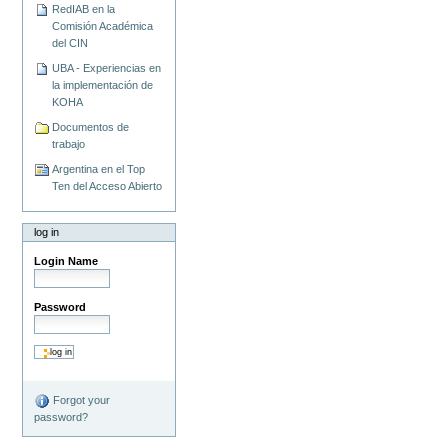
RedIAB en la
Comisión Académica
del CIN
UBA - Experiencias en
la implementación de
KOHA
Documentos de
trabajo
Argentina en el Top
Ten del Acceso Abierto
log in
Login Name
Password
Forgot your
password?