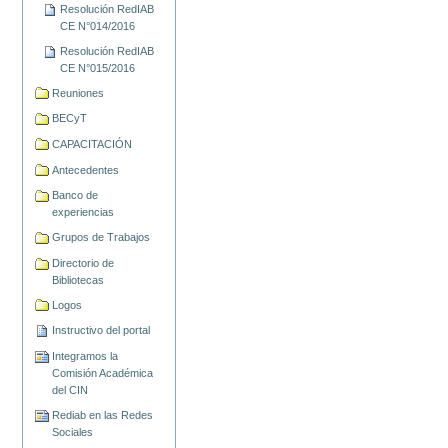
Resolución RedIAB
CE N°014/2016
Resolución RedIAB
CE N°015/2016
Reuniones
BECyT
CAPACITACIÓN
Antecedentes
Banco de
experiencias
Grupos de Trabajos
Directorio de
Bibliotecas
Logos
Instructivo del portal
Integramos la
Comisión Académica
del CIN
Rediab en las Redes
Sociales