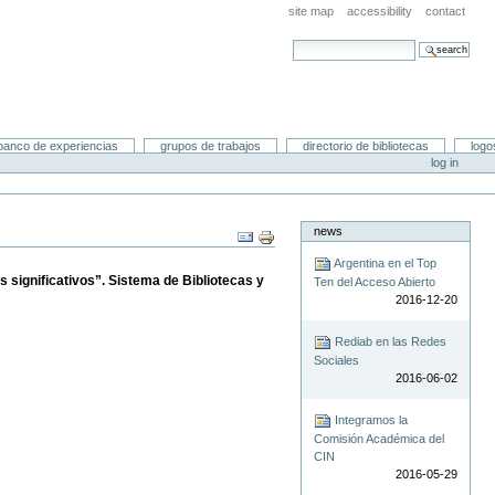
site map
accessibility
contact
search site
advanced search…
banco de experiencias
grupos de trabajos
directorio de bibliotecas
logo
log in
news
Document
Actions
Argentina en el Top
 significativos”. Sistema de Bibliotecas y
Ten del Acceso Abierto
2016-12-20
Rediab en las Redes
Sociales
2016-06-02
Integramos la
Comisión Académica del
CIN
2016-05-29