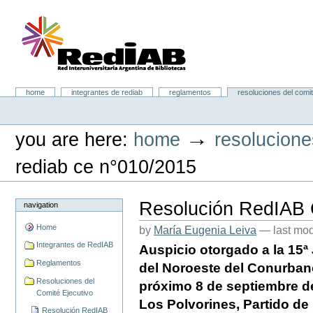
Skip
to
content.
|
Skip
to
navigation
Portal RedIAB
Sections
home
integrantes de rediab
reglamentos
resoluciones del comit
Personal
tools
→
you are here:
home
resolucione
rediab ce n°010/2015
Resolución RedIAB
navigation
Home
by
María Eugenia Leiva
—
last mo
Integrantes de RedIAB
Auspicio otorgado a la 15ª
Reglamentos
del Noroeste del Conurban
Resoluciones del
próximo 8 de septiembre de
Comité Ejecutivo
Los Polvorines, Partido d
Resolución RedIAB