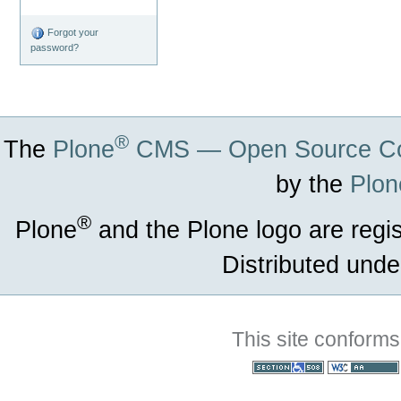
Forgot your
password?
®
The
Plone
CMS — Open Source Co
by the
Plon
®
Plone
and the Plone logo are regi
Distributed unde
This site conforms
Section 508
WCAG