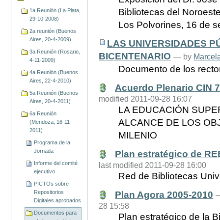
Bibliotecas del Noroes
1a Reunión (La Plata,
29-10-2008)
Los Polvorines, 16 de s
2a reunión (Buenos
Aires, 20-4-2009)
LAS UNIVERSIDADES P
3a Reunión (Rosario,
BICENTENARIO
—
by
Marcel
4-11-2009)
Documento de los rector
4a Reunión (Buenos
Aires, 22-4-2010)
Acuerdo Plenario CIN 
5a Reunión (Buenos
modified 2011-09-28 16:07
Aires, 20-4-2011)
LA EDUCACIÓN SUPE
6a Reunión
ALCANCE DE LOS OB
(Mendoza, 16-11-
2011)
MILENIO
Programa de la
Jornada
Plan estratégico de R
Informe del comité
last modified 2011-09-28 16:00
ejecutivo
Red de Bibliotecas Univ
PICTOs sobre
Repositorios
Plan Agora 2005-2010
Digitales aprobados
28 15:58
Documentos para
Plan estratégico de la B