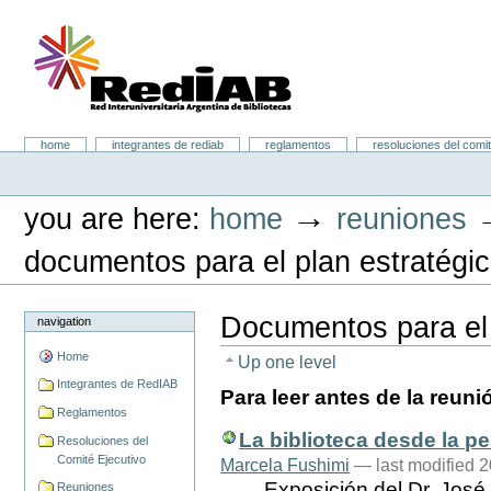
Skip
to
content.
|
Skip
to
navigation
Portal RedIAB
Sections
home
integrantes de rediab
reglamentos
resoluciones del comit
Personal
tools
→
you are here:
home
reuniones
documentos para el plan estratégi
Documentos para el 
navigation
Home
Up one level
Integrantes de RedIAB
Para leer antes de la reuni
Reglamentos
La biblioteca desde la p
Resoluciones del
Comité Ejecutivo
Marcela Fushimi
— last modified 
Exposición del Dr. José
Reuniones