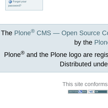
Forgot your
password?
®
The
Plone
CMS — Open Source Co
by the
Plon
®
Plone
and the Plone logo are regi
Distributed unde
This site conforms
Section 508
WCAG