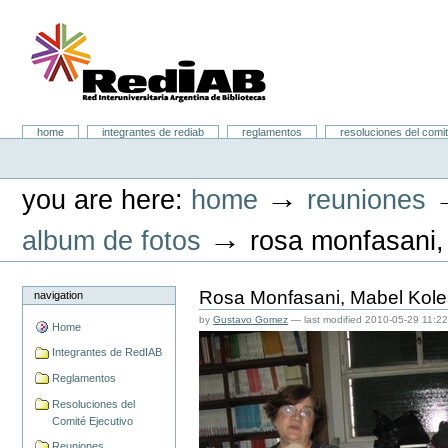
Skip
to
content.
|
Skip
to
navigation
Portal RedIAB
Sections
home
integrantes de rediab
reglamentos
resoluciones del comit
Personal
tools
→
you are here:
home
reuniones
→
album de fotos
rosa monfasani, 
Rosa Monfasani, Mabel Koles
navigation
by
Gustavo Gomez
—
last modified
2010-05-29 11:2
Home
Integrantes de RedIAB
Reglamentos
Resoluciones del
Comité Ejecutivo
Reuniones