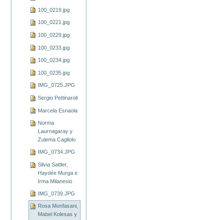
100_0219.jpg
100_0221.jpg
100_0229.jpg
100_0233.jpg
100_0234.jpg
100_0235.jpg
IMG_0725.JPG
Sergio Pettinaroli
Marcela Esnaola
Norma
Laurnagaray y
Zulema Cagliolo
IMG_0734.JPG
Silvia Sattler,
Haydée Murga e
Irma Milanesio
IMG_0739.JPG
Rosa Monfasani,
Mabel Kolesas y