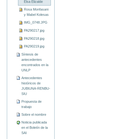
Elsa Elizalde
Rosa Monfasani
y Mabel Kolesas
IMG_0748.JPG
PA290217.jpg
PA290218.jpg
PA290219.jpg
Síntesis de
antecedentes
encontrados en la
UNLP
Antecedentes
históricos de
JUBIUNA-RENBU-
SIU
Propuesta de
trabajo
Sobre el nombre
Noticia publicada
en el Boletín de la
SAI