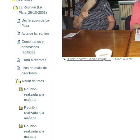
1a Reunión (La
Plata, 29-10-2008)
Declaración de La
Plata
Acta de la reunión
Comentarios y
adhesiones
recibidas
Click to view full-size image…
—
Size
:
4.3 MB
Carta a rectores
Lista de mails de
directores
Album de fotos
Reunión
realizada a la
mañana
Reunión
realizada a la
mañana
Reunión
realizada a la
mañana