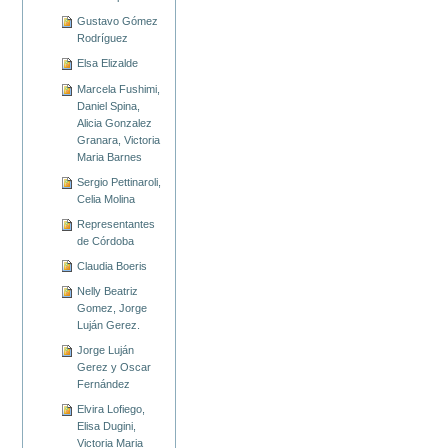
Gustavo Gómez
Rodríguez
Elsa Elizalde
Marcela Fushimi,
Daniel Spina,
Alicia Gonzalez
Granara, Victoria
Maria Barnes
Sergio Pettinaroli,
Celia Molina
Representantes
de Córdoba
Claudia Boeris
Nelly Beatriz
Gomez, Jorge
Luján Gerez.
Jorge Luján
Gerez y Oscar
Fernández
Elvira Lofiego,
Elisa Dugini,
Victoria Maria