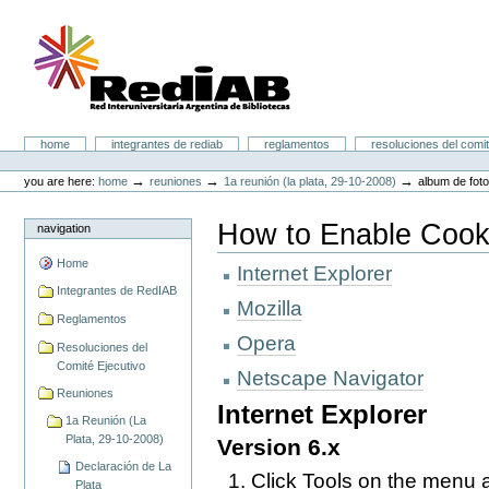
Skip
to
content.
|
Skip
to
navigation
Portal RedIAB
Sections
home
integrantes de rediab
reglamentos
resoluciones del comit
Personal
tools
→
→
→
you are here:
home
reuniones
1a reunión (la plata, 29-10-2008)
album de fot
How to Enable Cook
navigation
Home
Internet Explorer
Integrantes de RedIAB
Mozilla
Reglamentos
Opera
Resoluciones del
Comité Ejecutivo
Netscape Navigator
Reuniones
Internet Explorer
1a Reunión (La
Plata, 29-10-2008)
Version 6.x
Declaración de La
Click Tools on the menu a
Plata