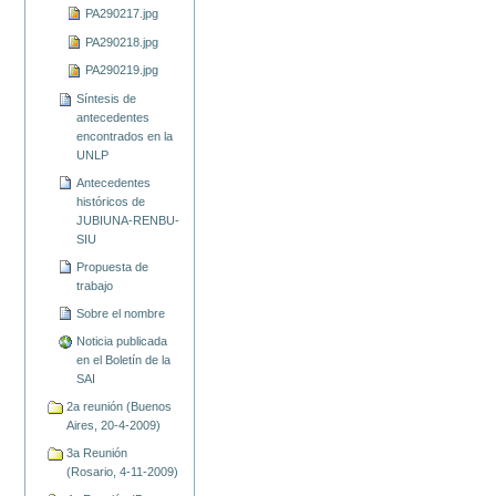
PA290217.jpg
PA290218.jpg
PA290219.jpg
Síntesis de
antecedentes
encontrados en la
UNLP
Antecedentes
históricos de
JUBIUNA-RENBU-
SIU
Propuesta de
trabajo
Sobre el nombre
Noticia publicada
en el Boletín de la
SAI
2a reunión (Buenos
Aires, 20-4-2009)
3a Reunión
(Rosario, 4-11-2009)