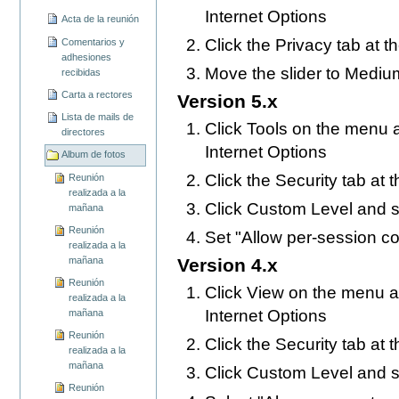
Internet Options
Acta de la reunión
Click the Privacy tab at t
Comentarios y
adhesiones
Move the slider to Mediu
recibidas
Carta a rectores
Version 5.x
Lista de mails de
Click Tools on the menu a
directores
Internet Options
Album de fotos
Click the Security tab at 
Reunión
realizada a la
Click Custom Level and s
mañana
Reunión
Set "Allow per-session c
realizada a la
mañana
Version 4.x
Reunión
Click View on the menu at
realizada a la
Internet Options
mañana
Reunión
Click the Security tab at 
realizada a la
mañana
Click Custom Level and s
Reunión