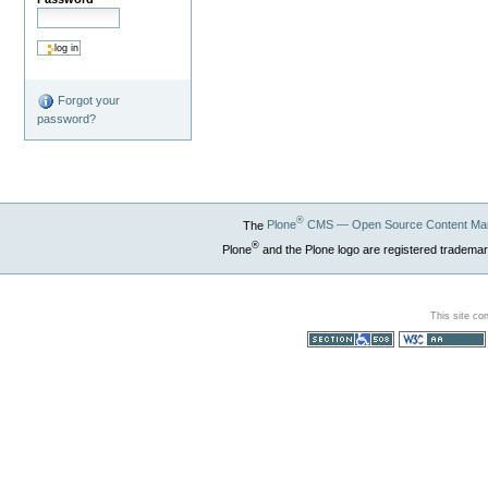
Forgot your
password?
®
The
Plone
CMS — Open Source Content Ma
®
Plone
and the Plone logo are registered trademar
This site co
Section 508
WCAG