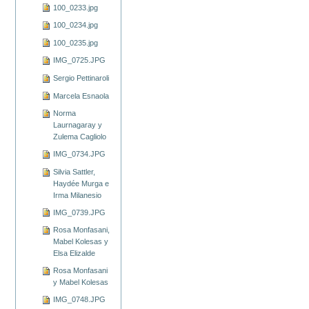
100_0233.jpg
100_0234.jpg
100_0235.jpg
IMG_0725.JPG
Sergio Pettinaroli
Marcela Esnaola
Norma
Laurnagaray y
Zulema Cagliolo
IMG_0734.JPG
Silvia Sattler,
Haydée Murga e
Irma Milanesio
IMG_0739.JPG
Rosa Monfasani,
Mabel Kolesas y
Elsa Elizalde
Rosa Monfasani
y Mabel Kolesas
IMG_0748.JPG