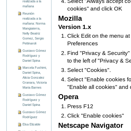
Select "Always accept co
realizada a la
mañana
cookies" and click OK
Reunión
Mozilla
realizada a la
mañana: Norma
Version 1.x
Mangiaterra,
Nelly Beatriz
Click Edit on the menu at
Gomez, Sergio
Preferences
Pettinaroli
Gustavo Gómez
Find "Privacy & Security" i
Rodríguez y
to the left of "Privacy & Sec
Daniel Spina
Marcela Fushimi,
Select "Cookies".
Daniel Spina,
Alicia Gonzalez
Select "Enable cookies for
Granara, Victoria
"Enable all cookies" and 
Maria Barnes
Opera
Gustavo Gómez
Rodríguez y
Daniel Spina
Press F12
Gustavo Gómez
Click "Enable cookies"
Rodríguez
Netscape Navigator
Elsa Elizalde