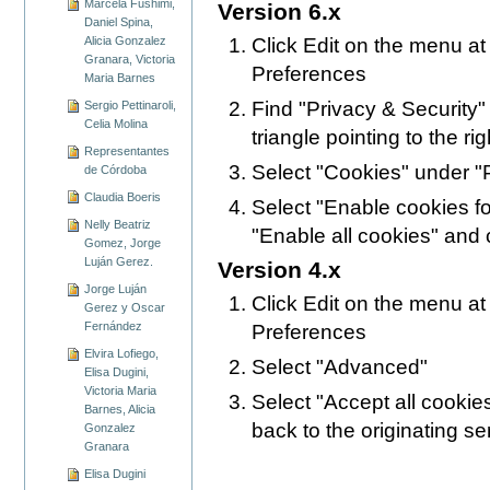
Marcela Fushimi,
Version 6.x
Daniel Spina,
Click Edit on the menu at
Alicia Gonzalez
Granara, Victoria
Preferences
Maria Barnes
Find "Privacy & Security" i
Sergio Pettinaroli,
Celia Molina
triangle pointing to the rig
Representantes
Select "Cookies" under "P
de Córdoba
Claudia Boeris
Select "Enable cookies for
Nelly Beatriz
"Enable all cookies" and 
Gomez, Jorge
Luján Gerez.
Version 4.x
Jorge Luján
Click Edit on the menu at
Gerez y Oscar
Fernández
Preferences
Elvira Lofiego,
Select "Advanced"
Elisa Dugini,
Victoria Maria
Select "Accept all cookie
Barnes, Alicia
back to the originating se
Gonzalez
Granara
Elisa Dugini