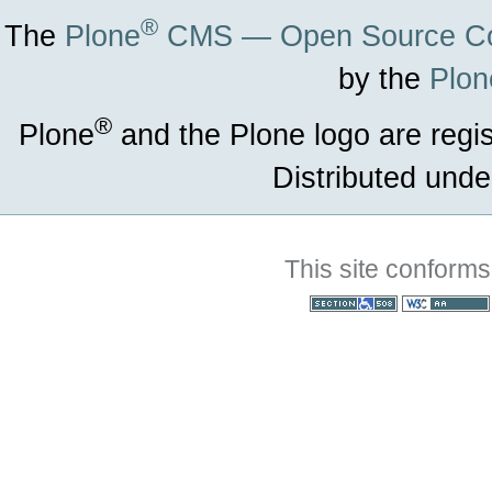
®
The
Plone
CMS — Open Source Co
by the
Plon
®
Plone
and the Plone logo are regi
Distributed unde
This site conforms
Section 508
WCAG