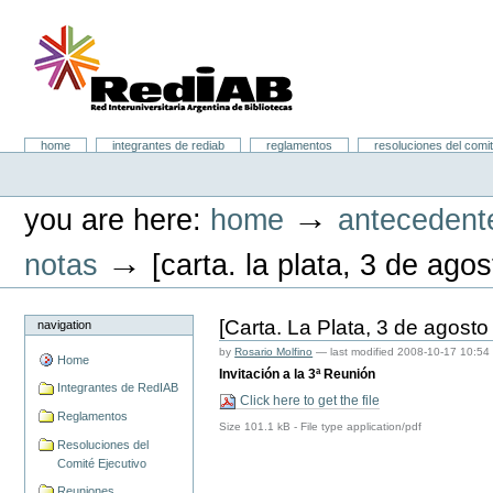
Skip
to
content.
|
Skip
to
navigation
Portal RedIAB
Sections
home
integrantes de rediab
reglamentos
resoluciones del comit
Personal
tools
→
you are here:
home
antecedent
→
notas
[carta. la plata, 3 de ago
[Carta. La Plata, 3 de agosto
navigation
by
Rosario Molfino
—
last modified
2008-10-17 10:54
Home
Invitación a la 3ª Reunión
Integrantes de RedIAB
Click here to get the file
Reglamentos
Size
101.1 kB
-
File type
application/pdf
Resoluciones del
Comité Ejecutivo
Reuniones