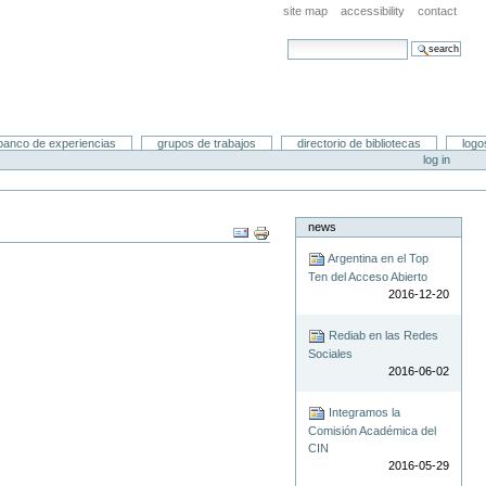
site map
accessibility
contact
search site
advanced search…
banco de experiencias
grupos de trabajos
directorio de bibliotecas
logo
log in
news
Document
Actions
Argentina en el Top
Ten del Acceso Abierto
2016-12-20
Rediab en las Redes
Sociales
2016-06-02
Integramos la
Comisión Académica del
CIN
2016-05-29