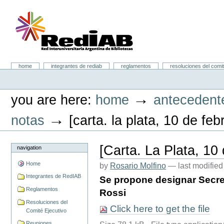
Skip
to
content.
|
Skip
to
navigation
Portal RedIAB
Sections
home
integrantes de rediab
reglamentos
resoluciones del comit
Personal
tools
→
you are here:
home
antecedent
→
notas
[carta. la plata, 10 de fe
[Carta. La Plata, 10
navigation
Home
by
Rosario Molfino
—
last modifie
Integrantes de RedIAB
Se propone designar Secret
Reglamentos
Rossi
Resoluciones del
Click here to get the file
Comité Ejecutivo
Reuniones