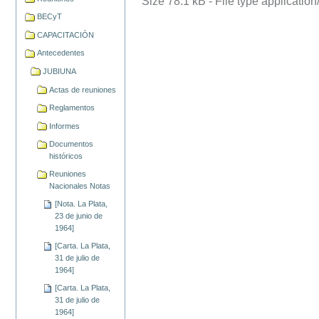
Size
78.1 kB
-
File type
application
BECyT
CAPACITACIÓN
Antecedentes
JUBIUNA
Actas de reuniones
Reglamentos
Informes
Documentos
históricos
Reuniones
Nacionales Notas
[Nota. La Plata,
23 de junio de
1964]
[Carta. La Plata,
31 de julio de
1964]
[Carta. La Plata,
31 de julio de
1964]