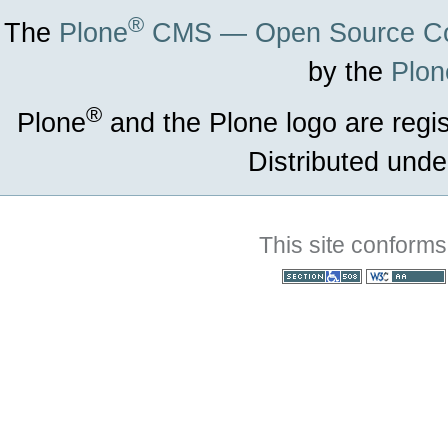
®
The
Plone
CMS — Open Source Co
by the
Plon
®
Plone
and the Plone logo are regi
Distributed unde
This site conforms
Section 508
WCAG