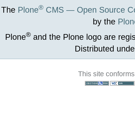
®
The
Plone
CMS — Open Source Co
by the
Plon
®
Plone
and the Plone logo are regi
Distributed unde
This site conforms
Section 508
WCAG