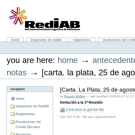
Skip
to
content.
|
Skip
to
navigation
Portal RedIAB
Sections
home
integrantes de rediab
reglamentos
resoluciones del comit
Personal
tools
→
you are here:
home
antecedent
→
notas
[carta. la plata, 25 de ag
[Carta. La Plata, 25 de agos
navigation
by
Rosario Molfino
—
last modified
2008-10-17 11:20
Home
Invitación a la 3ª Reunión
Integrantes de RedIAB
Click here to get the file
Reglamentos
Size
107.5 kB
-
File type
application/pdf
Resoluciones del
Comité Ejecutivo
Reuniones