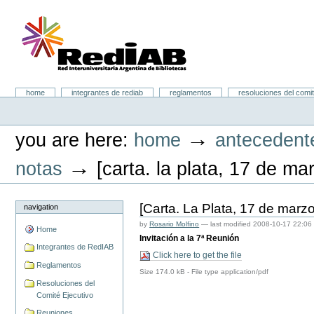
Skip
to
content.
|
Skip
to
navigation
Portal RedIAB
Sections
home
integrantes de rediab
reglamentos
resoluciones del comit
Personal
tools
→
you are here:
home
antecedent
→
notas
[carta. la plata, 17 de m
[Carta. La Plata, 17 de marz
navigation
by
Rosario Molfino
—
last modified
2008-10-17 22:06
Home
Invitación a la 7ª Reunión
Integrantes de RedIAB
Click here to get the file
Reglamentos
Size
174.0 kB
-
File type
application/pdf
Resoluciones del
Comité Ejecutivo
Reuniones