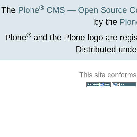
®
The
Plone
CMS — Open Source Co
by the
Plon
®
Plone
and the Plone logo are regi
Distributed unde
This site conforms
Section 508
WCAG