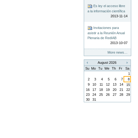
Es ley el acceso libre
a la información científica
2013-11-14
Invitaciones para
asistir a la Reunión Anual
Plenaria de RedIAB
2013-10-07
More news…
August 2026
«
»
Su
Mo
Tu
We
Th
Fr
Sa
1
2
3
4
5
6
7
8
9
10
11
12
13
14
15
16
17
18
19
20
21
22
23
24
25
26
27
28
29
30
31