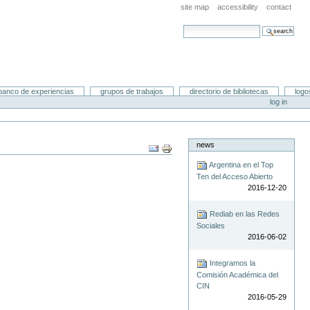
site map
accessibility
contact
search site
advanced search…
banco de experiencias
grupos de trabajos
directorio de bibliotecas
logo
log in
news
Document
Actions
Argentina en el Top
Ten del Acceso Abierto
2016-12-20
Rediab en las Redes
Sociales
2016-06-02
Integramos la
Comisión Académica del
CIN
2016-05-29