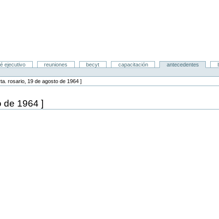
é ejecutivo
reuniones
becyt
capacitación
antecedentes
rta. rosario, 19 de agosto de 1964 ]
o de 1964 ]