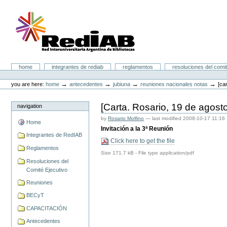
Skip
to
content.
|
Skip
to
navigation
Portal RedIAB
Sections
home
integrantes de rediab
reglamentos
resoluciones del comit
Personal
tools
→
→
→
→
you are here:
home
antecedentes
jubiuna
reuniones nacionales notas
[ca
[Carta. Rosario, 19 de agost
navigation
by
Rosario Molfino
—
last modified
2008-10-17 11:16
Home
Invitación a la 3ª Reunión
Integrantes de RedIAB
Click here to get the file
Reglamentos
Size
171.7 kB
-
File type
application/pdf
Resoluciones del
Comité Ejecutivo
Reuniones
BECyT
CAPACITACIÓN
Antecedentes