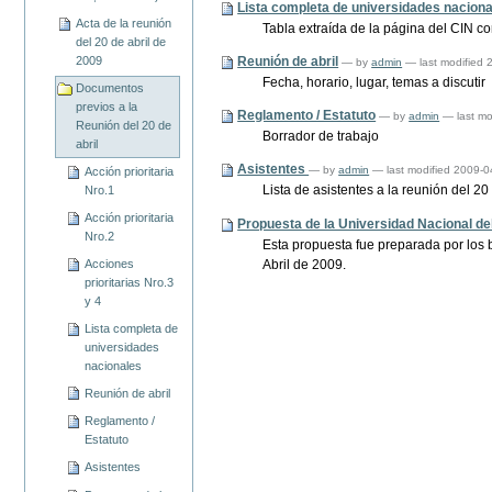
Lista completa de universidades nacion
Acta de la reunión
Tabla extraída de la página del CIN c
del 20 de abril de
2009
Reunión de abril
—
by
admin
— last modified
Fecha, horario, lugar, temas a discutir
Documentos
previos a la
Reglamento / Estatuto
—
by
admin
— last mo
Reunión del 20 de
Borrador de trabajo
abril
Asistentes
—
by
admin
— last modified 2009-0
Acción prioritaria
Lista de asistentes a la reunión del 20
Nro.1
Acción prioritaria
Propuesta de la Universidad Nacional de
Nro.2
Esta propuesta fue preparada por los b
Abril de 2009.
Acciones
prioritarias Nro.3
y 4
Lista completa de
universidades
nacionales
Reunión de abril
Reglamento /
Estatuto
Asistentes