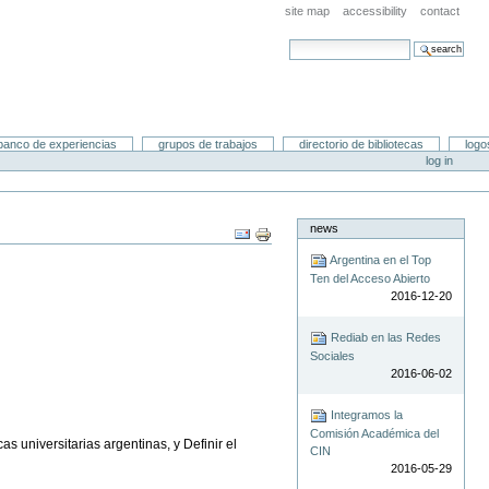
site map
accessibility
contact
search site
advanced search…
banco de experiencias
grupos de trabajos
directorio de bibliotecas
logo
log in
news
Document
Actions
Argentina en el Top
Ten del Acceso Abierto
2016-12-20
Rediab en las Redes
Sociales
2016-06-02
Integramos la
Comisión Académica del
s universitarias argentinas, y Definir el
CIN
2016-05-29