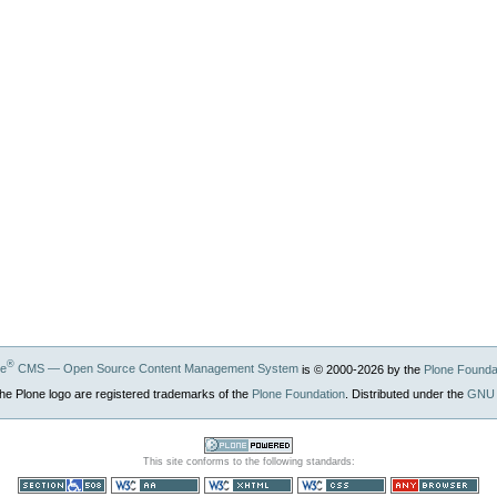
®
ne
CMS — Open Source Content Management System
is © 2000-
2026
by the
Plone Founda
he Plone logo are registered trademarks of the
Plone Foundation
. Distributed under the
GNU 
Powered by
This site conforms to the following standards:
Plone CMS, the
Open Source