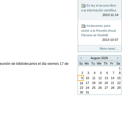
Es ley el acceso libre
a la información científica
2013-11-14
Invitaciones para
asistir a la Reunión Anual
Plenaria de RedIAB
2013-10-07
More news…
August 2026
«
»
eunión de bibliotecarios el día viernes 17 de
Su
Mo
Tu
We
Th
Fr
Sa
1
2
3
4
5
6
7
8
9
10
11
12
13
14
15
17
18
19
20
21
22
16
23
24
25
26
27
28
29
30
31