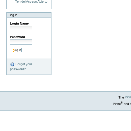
Ten del Acceso Abierto
log in
Login Name
Password
Forgot your
password?
The
Plo
®
Plone
and t