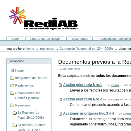
Skip
to
content.
|
Skip
to
navigation
Portal RedIAB
Sections
home
integrantes de rediab
reglamentos
resoluciones del comit
Personal
tools
→
→
→
you are here:
home
reuniones
2a reunión (buenos aires, 20-4-2009)
document
Documentos previos a la Reu
navigation
Up one level
Home
Esta carpeta contiene todos los documentos
Integrantes de RedIAB
Acción prioritaria Nro.1
—
by
admin
— last 
Reglamentos
Elevar a los rectores los resultados y 
Resoluciones del
Comité Ejecutivo
Acción prioritaria Nro.2
—
by
admin
— last 
Comunicar el presente acuerdo a las bi
Reuniones
1a Reunión (La
Acciones prioritarias Nro.3 y 4
—
by
admi
Plata, 29-10-2008)
Establecer un marco general para elabo
reglamento constitutivo, fines, integr
2a reunión (Buenos
Aires, 20-4-2009)