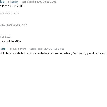
ales
—
by
admin
— last modified 2009-08-11 01:01
on fecha 20-3-2009
 2009-04-13 18:58
dified 2009-04-13 13:16
4-29 18:56
 de abril de 2009
l Sur
—
by luis_herrera
— last modified 2009-04-16 14:19
ibliotecarios de la UNS, presentada a las autoridades (Rectorado) y ratificada en r