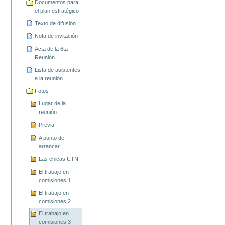
Documentos para
el plan estratégico
Texto de difusión
Nota de invitación
Acta de la 6ta
Reunión
Lista de asistentes
a la reunión
Fotos
Lugar de la
reunión
Previa
A punto de
arrancar
Las chicas UTN
El trabajo en
comisiones 1
El trabajo en
comisiones 2
El trabajo en
comisiones 3