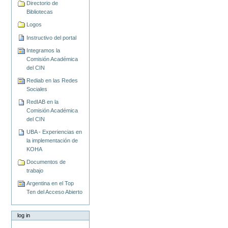
Directorio de
Bibliotecas
Logos
Instructivo del portal
Integramos la
Comisión Académica
del CIN
Rediab en las Redes
Sociales
RedIAB en la
Comisión Académica
del CIN
UBA - Experiencias en
la implementación de
KOHA
Documentos de
trabajo
Argentina en el Top
Ten del Acceso Abierto
log in