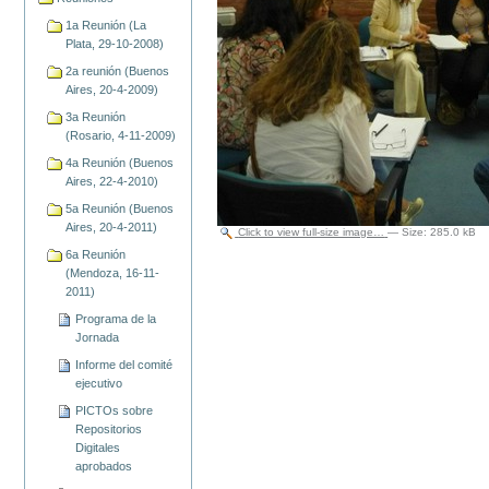
1a Reunión (La
Plata, 29-10-2008)
2a reunión (Buenos
Aires, 20-4-2009)
3a Reunión
(Rosario, 4-11-2009)
4a Reunión (Buenos
Aires, 22-4-2010)
5a Reunión (Buenos
Aires, 20-4-2011)
Click to view full-size image…
—
Size
:
285.0 kB
6a Reunión
(Mendoza, 16-11-
2011)
Programa de la
Jornada
Informe del comité
ejecutivo
PICTOs sobre
Repositorios
Digitales
aprobados