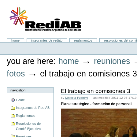
Skip
to
content.
|
Skip
to
navigation
Portal RedIAB
Sections
home
integrantes de rediab
reglamentos
resoluciones del comit
Personal
tools
→
you are here:
home
reuniones
→
fotos
el trabajo en comisiones 
El trabajo en comisiones 3
navigation
by
Marcela Fushimi
—
last modified
2011-12-05 17:19
Home
Plan estratégico - formación de personal
Integrantes de RedIAB
Reglamentos
Resoluciones del
Comité Ejecutivo
Reuniones