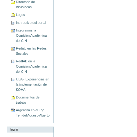
Directorio de
Bibliotecas
Logos
Instructivo del portal
Integramos la
Comisión Académica
del CIN
Rediab en las Redes
Sociales
RedIAB en la
Comisión Académica
del CIN
UBA - Experiencias en
la implementación de
KOHA
Documentos de
trabajo
Argentina en el Top
Ten del Acceso Abierto
log in