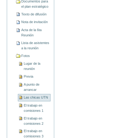
Documentos para
el plan estratégico
Texto de difusión
Nota de invitación
Acta de la 6ta
Reunión
Lista de asistentes
a la reunión
Fotos
Lugar de la
reunión
Previa
A punto de
arrancar
Las chicas UTN
El trabajo en
comisiones 1
El trabajo en
comisiones 2
El trabajo en
comisiones 3