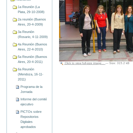
1a Reunión (La
Plata, 29-10-2008)
2a reunión (Buenos
Aires, 20-4-2009)
3a Reunión
(Rosario, 4-11-2009)
4a Reunión (Buenos
Aires, 22-4-2010)
5a Reunión (Buenos
Aires, 20-4-2011)
Click to view full-size image…
—
Size
:
315.2 kB
6a Reunión
(Mendoza, 16-11-
2011)
Programa de la
Jornada
Informe del comité
ejecutivo
PICTOs sobre
Repositorios
Digitales
aprobados