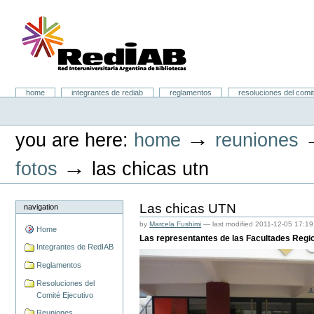
Skip
to
content.
|
Skip
to
navigation
Portal RedIAB
Sections
home
integrantes de rediab
reglamentos
resoluciones del comit
Personal
tools
→
you are here:
home
reuniones
→
fotos
las chicas utn
Las chicas UTN
navigation
by
Marcela Fushimi
—
last modified
2011-12-05 17:19
Home
Las representantes de las Facultades Regio
Integrantes de RedIAB
Reglamentos
Resoluciones del
Comité Ejecutivo
Reuniones