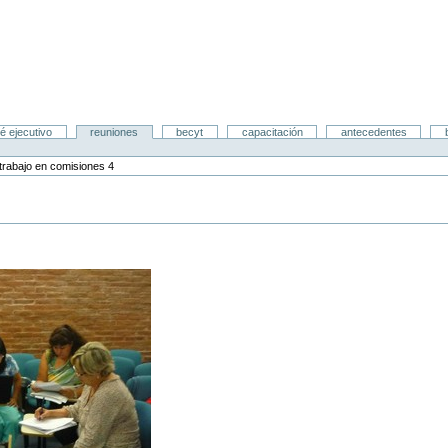
é ejecutivo
reuniones
becyt
capacitación
antecedentes
 trabajo en comisiones 4