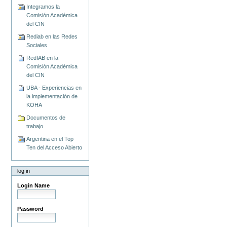
Integramos la
Comisión Académica
del CIN
Rediab en las Redes
Sociales
RedIAB en la
Comisión Académica
del CIN
UBA - Experiencias en
la implementación de
KOHA
Documentos de
trabajo
Argentina en el Top
Ten del Acceso Abierto
log in
Login Name
Password