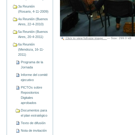
3a Reunión
(Rosario, 4-11-2009)
4a Reunión (Buenos
Aires, 22-4-2010)
5a Reunión (Buenos
Aires, 20-4-2011)
Click to view full-size image…
—
Size
:
299.0 kB
6a Reunión
(Mendoza, 16-11-
2011)
Programa de la
Jornada
Informe del comité
ejecutivo
PICTOs sobre
Repositorios
Digitales
aprobados
Documentos para
el plan estratégico
Texto de difusión
Nota de invitación