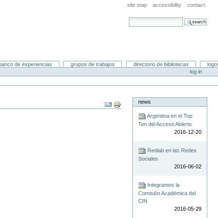
site map
accessibility
contact
search site
advanced search…
banco de experiencias
grupos de trabajos
directorio de bibliotecas
logo
log in
news
Document
Actions
Argentina en el Top
Ten del Acceso Abierto
2016-12-20
Rediab en las Redes
Sociales
2016-06-02
Integramos la
Comisión Académica del
CIN
2016-05-29