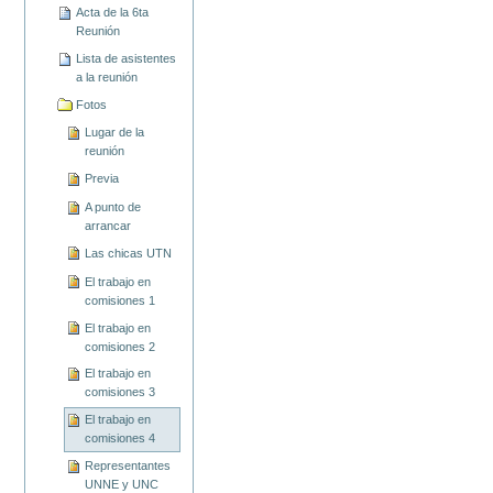
Acta de la 6ta
Reunión
Lista de asistentes
a la reunión
Fotos
Lugar de la
reunión
Previa
A punto de
arrancar
Las chicas UTN
El trabajo en
comisiones 1
El trabajo en
comisiones 2
El trabajo en
comisiones 3
El trabajo en
comisiones 4
Representantes
UNNE y UNC