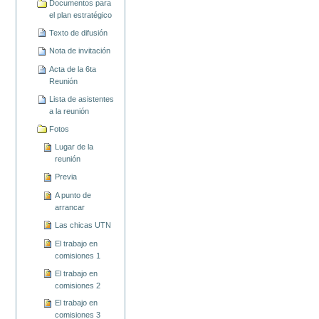
Documentos para
el plan estratégico
Texto de difusión
Nota de invitación
Acta de la 6ta
Reunión
Lista de asistentes
a la reunión
Fotos
Lugar de la
reunión
Previa
A punto de
arrancar
Las chicas UTN
El trabajo en
comisiones 1
El trabajo en
comisiones 2
El trabajo en
comisiones 3