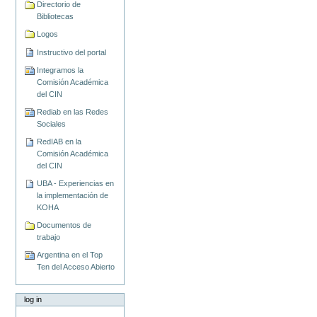
Directorio de
Bibliotecas
Logos
Instructivo del portal
Integramos la
Comisión Académica
del CIN
Rediab en las Redes
Sociales
RedIAB en la
Comisión Académica
del CIN
UBA - Experiencias en
la implementación de
KOHA
Documentos de
trabajo
Argentina en el Top
Ten del Acceso Abierto
log in