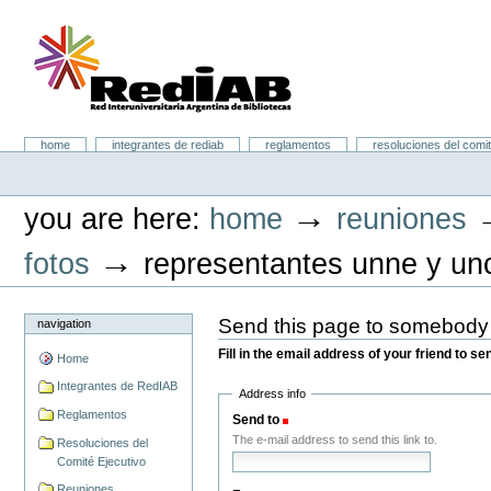
Skip
to
content.
|
Skip
to
navigation
Portal RedIAB
Sections
home
integrantes de rediab
reglamentos
resoluciones del comit
Personal
tools
→
you are here:
home
reuniones
→
fotos
representantes unne y un
Send this page to somebody
navigation
Fill in the email address of your friend to s
Home
Integrantes de RedIAB
Address info
Reglamentos
Send to
(Required)
The e-mail address to send this link to.
Resoluciones del
Comité Ejecutivo
Reuniones