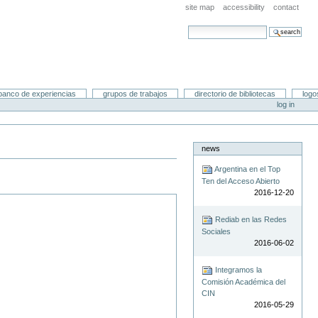
site map
accessibility
contact
search site
advanced search…
banco de experiencias
grupos de trabajos
directorio de bibliotecas
logo
log in
news
Argentina en el Top
Ten del Acceso Abierto
2016-12-20
Rediab en las Redes
Sociales
2016-06-02
Integramos la
Comisión Académica del
CIN
2016-05-29