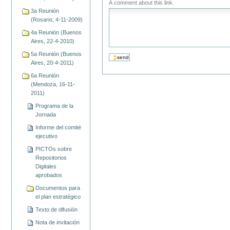
A comment about this link.
3a Reunión
(Rosario, 4-11-2009)
4a Reunión (Buenos
Aires, 22-4-2010)
5a Reunión (Buenos
Aires, 20-4-2011)
6a Reunión
(Mendoza, 16-11-
2011)
Programa de la
Jornada
Informe del comité
ejecutivo
PICTOs sobre
Repositorios
Digitales
aprobados
Documentos para
el plan estratégico
Texto de difusión
Nota de invitación