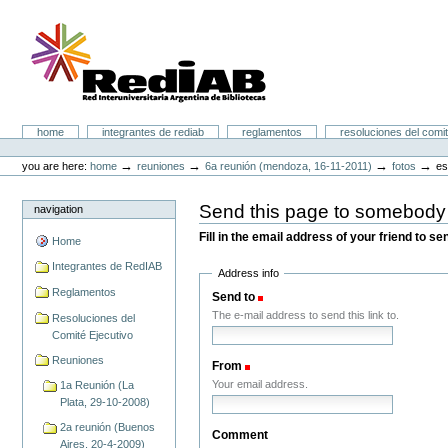
Skip
to
content.
|
Skip
to
navigation
Portal RedIAB
Sections
home
integrantes de rediab
reglamentos
resoluciones del comit
Personal
tools
→
→
→
→
you are here:
home
reuniones
6a reunión (mendoza, 16-11-2011)
fotos
es
Send this page to somebody
navigation
Fill in the email address of your friend to s
Home
Integrantes de RedIAB
Address info
Reglamentos
Send to
(Required)
The e-mail address to send this link to.
Resoluciones del
Comité Ejecutivo
Reuniones
From
(Required)
Your email address.
1a Reunión (La
Plata, 29-10-2008)
2a reunión (Buenos
Comment
Aires, 20-4-2009)