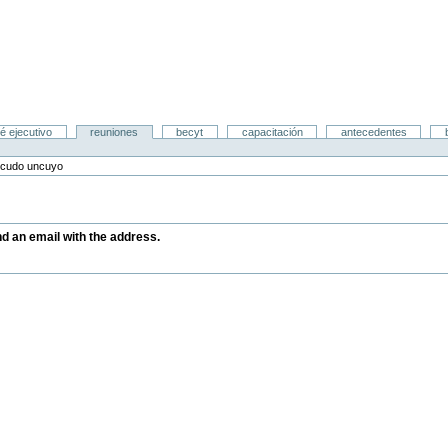
é ejecutivo
reuniones
becyt
capacitación
antecedentes
cudo uncuyo
end an email with the address.