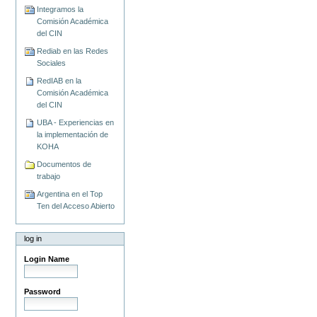
Integramos la
Comisión Académica
del CIN
Rediab en las Redes
Sociales
RedIAB en la
Comisión Académica
del CIN
UBA - Experiencias en
la implementación de
KOHA
Documentos de
trabajo
Argentina en el Top
Ten del Acceso Abierto
log in
Login Name
Password