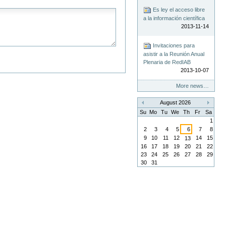
Es ley el acceso libre
a la información científica
2013-11-14
Invitaciones para
asistir a la Reunión Anual
Plenaria de RedIAB
2013-10-07
More news…
August 2026
«
»
Su
Mo
Tu
We
Th
Fr
Sa
1
2
3
4
5
6
7
8
9
10
11
12
14
15
13
16
17
18
19
20
21
22
23
24
25
26
27
28
29
30
31