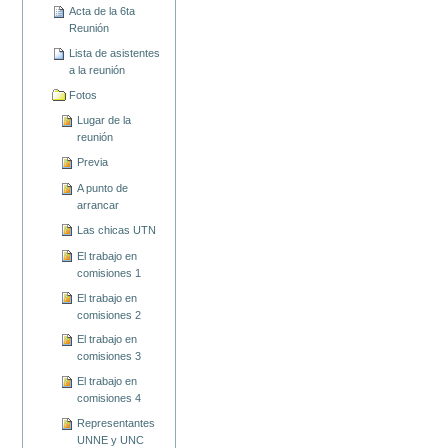
Acta de la 6ta
Reunión
Lista de asistentes
a la reunión
Fotos
Lugar de la
reunión
Previa
A punto de
arrancar
Las chicas UTN
El trabajo en
comisiones 1
El trabajo en
comisiones 2
El trabajo en
comisiones 3
El trabajo en
comisiones 4
Representantes
UNNE y UNC