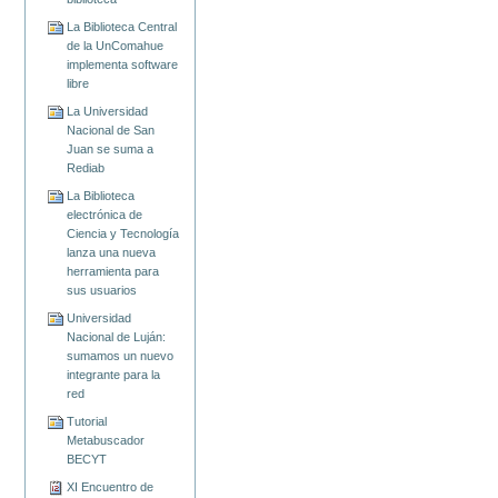
La Biblioteca Central
de la UnComahue
implementa software
libre
La Universidad
Nacional de San
Juan se suma a
Rediab
La Biblioteca
electrónica de
Ciencia y Tecnología
lanza una nueva
herramienta para
sus usuarios
Universidad
Nacional de Luján:
sumamos un nuevo
integrante para la
red
Tutorial
Metabuscador
BECYT
XI Encuentro de