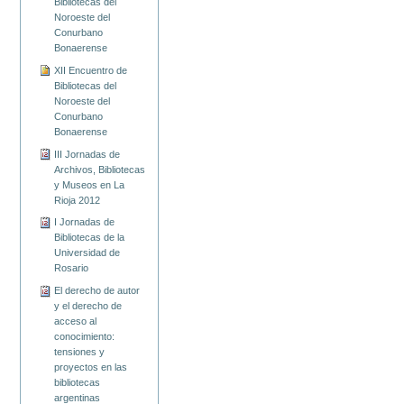
Bibliotecas del
Noroeste del
Conurbano
Bonaerense
XII Encuentro de
Bibliotecas del
Noroeste del
Conurbano
Bonaerense
III Jornadas de
Archivos, Bibliotecas
y Museos en La
Rioja 2012
I Jornadas de
Bibliotecas de la
Universidad de
Rosario
El derecho de autor
y el derecho de
acceso al
conocimiento:
tensiones y
proyectos en las
bibliotecas
argentinas