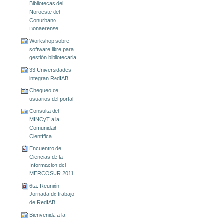
Bibliotecas del
Noroeste del
Conurbano
Bonaerense
Workshop sobre
software libre para
gestión bibliotecaria
33 Universidades
integran RedIAB
Chequeo de
usuarios del portal
Consulta del
MINCyT a la
Comunidad
Científica
Encuentro de
Ciencias de la
Informacion del
MERCOSUR 2011
6ta. Reunión-
Jornada de trabajo
de RedIAB
Bienvenida a la