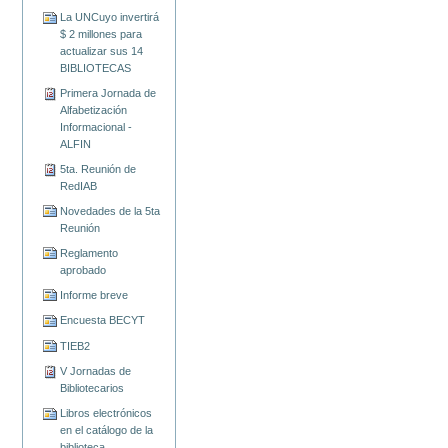
La UNCuyo invertirá
$ 2 millones para
actualizar sus 14
BIBLIOTECAS
Primera Jornada de
Alfabetización
Informacional -
ALFIN
5ta. Reunión de
RedIAB
Novedades de la 5ta
Reunión
Reglamento
aprobado
Informe breve
Encuesta BECYT
TIEB2
V Jornadas de
Bibliotecarios
Libros electrónicos
en el catálogo de la
biblioteca