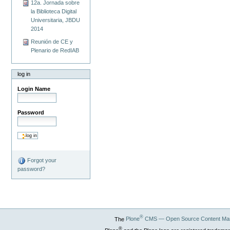
12a. Jornada sobre
la Biblioteca Digital
Universitaria, JBDU
2014
Reunión de CE y
Plenario de RedIAB
log in
Login Name
Password
Forgot your
password?
®
The
Plone
CMS — Open Source Content Ma
®