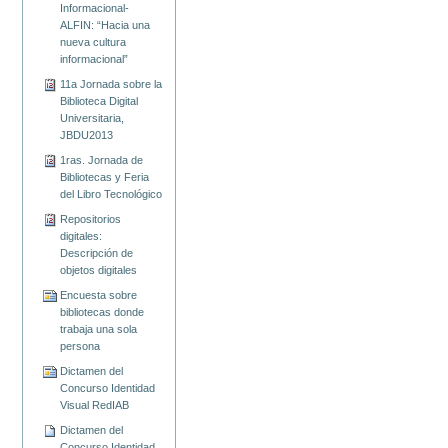
Informacional-
ALFIN: “Hacia una
nueva cultura
informacional”
11a Jornada sobre la
Biblioteca Digital
Universitaria,
JBDU2013
1ras. Jornada de
Bibliotecas y Feria
del Libro Tecnológico
Repositorios
digitales:
Descripción de
objetos digitales
Encuesta sobre
bibliotecas donde
trabaja una sola
Dictamen del
Concurso Identidad
Visual RedIAB
Dictamen del
Concurso Identidad