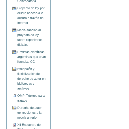
Convocatoria
Proyecto de ley por
el libre acceso a la
cultura a través de
Internet
Media sanción al
proyecto de ley
sobre repositorios
digitales
Revistas científicas
argentinas que usan
licencias CC
Excepción y
flexibilización del
derecho de autor en
bibliotecas y
archivos
OMPI Tópicos para
tratado
Derecho de autor -
correcciones a la
noticia anterior!
XII Encuentro de