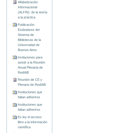
Alfabetización
Informacional
(ALFIN): de la teoría
a la práctica
Publicación:
Estándares del
Sistema de
Bibliotecas de la
Universidad de
Buenos Aires
Invitaciones para
asistir a la Reunión
Anual Plenaria de
RedIAB
Reunión de CE y
Plenario de RedIAB
Instituciones que
faltan adherirse
Instituciones que
faltan adherirse
Es ley el acceso
libre a la información
científica