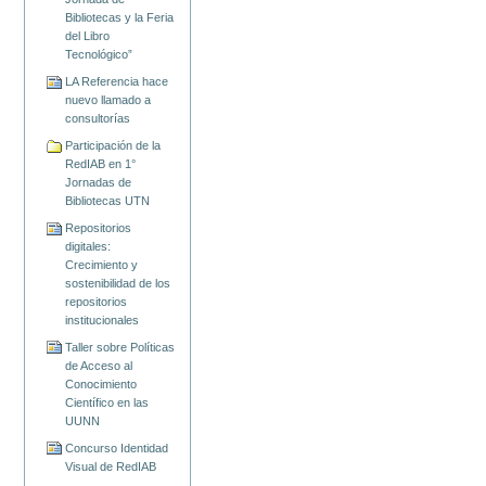
Bibliotecas y la Feria
del Libro
Tecnológico”
LA Referencia hace
nuevo llamado a
consultorías
Participación de la
RedIAB en 1°
Jornadas de
Bibliotecas UTN
Repositorios
digitales:
Crecimiento y
sostenibilidad de los
repositorios
institucionales
Taller sobre Políticas
de Acceso al
Conocimiento
Científico en las
UUNN
Concurso Identidad
Visual de RedIAB