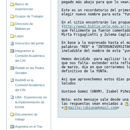
pegado más abajo para que lo vean
Banco de
experiencias
Este es un recordatorio del prime
elegir nuevo nombre para esta "Yu
Grupos de Trabajos
En el sitio encontrarán las propu
Directorio de
(
http://www2.biblio.unlp.edu.ar/j
Bibliotecas
que felizmente ya fueron comentad
Mirta Friguglietti y Zulema Cagli
Logos
En base a lo expresado hasta el m
Instructivo del portal
palabras "RED" e "INTERUNIVERSITA
ineludible del nombre de esta "yu
Integramos la
Comisión Académica
Hemos decidido -para agilizar la 
del CIN
que nos falta- extender esta refl
de marzo, día en que cerraremos l
Rediab en las Redes
definitivo de la YUNTA.
Sociales
Asi que aprovechemos estos días p
RedIAB en la
Saludos
Comisión Académica
del CIN
Gustavo Gomez (UNVM), Isabel Piñe
UBA - Experiencias en
Nota: este mensaje sale desde una
la implementación de
las respuestas sean enviadas a 
KOHA
<
mailto:jubiuna@gmail.com
>
Documentos de
trabajo
Argentina en el Top