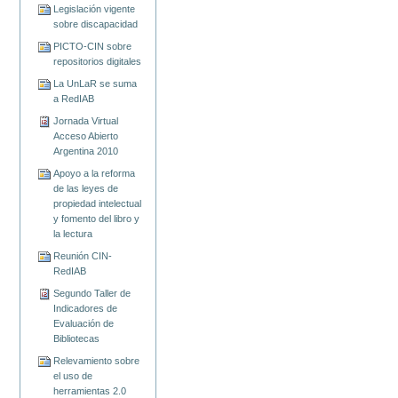
Legislación vigente
sobre discapacidad
PICTO-CIN sobre
repositorios digitales
La UnLaR se suma
a RedIAB
Jornada Virtual
Acceso Abierto
Argentina 2010
Apoyo a la reforma
de las leyes de
propiedad intelectual
y fomento del libro y
la lectura
Reunión CIN-
RedIAB
Segundo Taller de
Indicadores de
Evaluación de
Bibliotecas
Relevamiento sobre
el uso de
herramientas 2.0