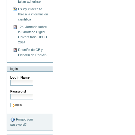
faltan adherirse
Es ley el acceso
libre a la información
científica
12a. Jornada sobre
la Biblioteca Digital
Universitaria, JBDU
2014
Reunión de CE y
Plenario de RedIAB
log in
Login Name
Password
Forgot your
password?