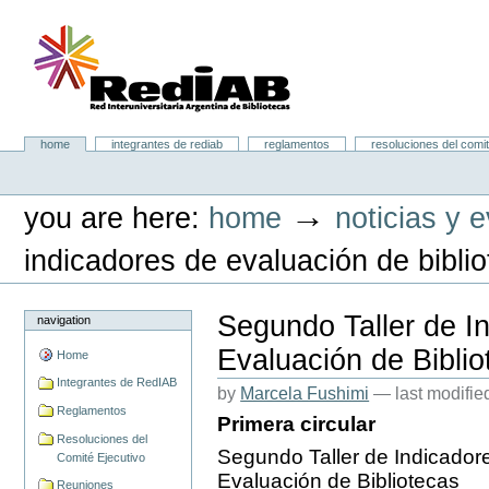
Skip
to
content.
|
Skip
to
navigation
Portal RedIAB
Sections
home
integrantes de rediab
reglamentos
resoluciones del comit
Personal
tools
→
you are here:
home
noticias y 
indicadores de evaluación de bibli
Segundo Taller de I
navigation
Evaluación de Biblio
Home
Integrantes de RedIAB
by
Marcela Fushimi
—
last modifi
Reglamentos
Primera circular
Resoluciones del
Segundo Taller de Indicador
Comité Ejecutivo
Evaluación de Bibliotecas
Reuniones