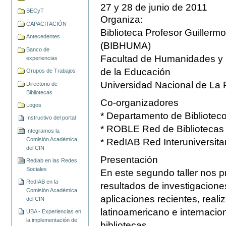
27 y 28 de junio de 2011
BECyT
Organiza:
CAPACITACIÓN
Biblioteca Profesor Guillerm
Antecedentes
(BIBHUMA)
Banco de
Facultad de Humanidades y 
experiencias
de la Educación
Grupos de Trabajos
Universidad Nacional de La 
Directorio de
Bibliotecas
Co-organizadores
Logos
* Departamento de Bibliote
Instructivo del portal
* ROBLE Red de Bibliotecas
Integramos la
Comisión Académica
* RedIAB Red Interuniversitar
del CIN
Presentación
Rediab en las Redes
Sociales
En este segundo taller nos 
RedIAB en la
resultados de investigacione
Comisión Académica
aplicaciones recientes, reali
del CIN
latinoamericano e internacion
UBA - Experiencias en
la implementación de
bibliotecas.