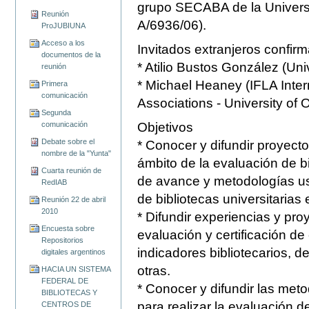
grupo SECABA de la Univers
Reunión
A/6936/06).
ProJUBIUNA
Acceso a los
Invitados extranjeros confir
documentos de la
* Atilio Bustos González (Uni
reunión
* Michael Heaney (IFLA Intern
Primera
comunicación
Associations - University of 
Segunda
comunicación
Objetivos
Debate sobre el
* Conocer y difundir proyect
nombre de la "Yunta"
ámbito de la evaluación de b
Cuarta reunión de
de avance y metodologías u
RedIAB
de bibliotecas universitarias
Reunión 22 de abril
2010
* Difundir experiencias y pr
Encuesta sobre
evaluación y certificación de 
Repositorios
indicadores bibliotecarios, d
digitales argentinos
otras.
HACIA UN SISTEMA
FEDERAL DE
* Conocer y difundir las me
BIBLIOTECAS Y
para realizar la evaluación de
CENTROS DE