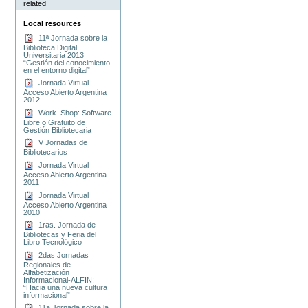
related
Local resources
11ª Jornada sobre la
Biblioteca Digital
Universitaria 2013
“Gestión del conocimiento
en el entorno digital”
Jornada Virtual
Acceso Abierto Argentina
2012
Work–Shop: Software
Libre o Gratuito de
Gestión Bibliotecaria
V Jornadas de
Bibliotecarios
Jornada Virtual
Acceso Abierto Argentina
2011
Jornada Virtual
Acceso Abierto Argentina
2010
1ras. Jornada de
Bibliotecas y Feria del
Libro Tecnológico
2das Jornadas
Regionales de
Alfabetización
Informacional-ALFIN:
“Hacia una nueva cultura
informacional”
11a Jornada sobre la