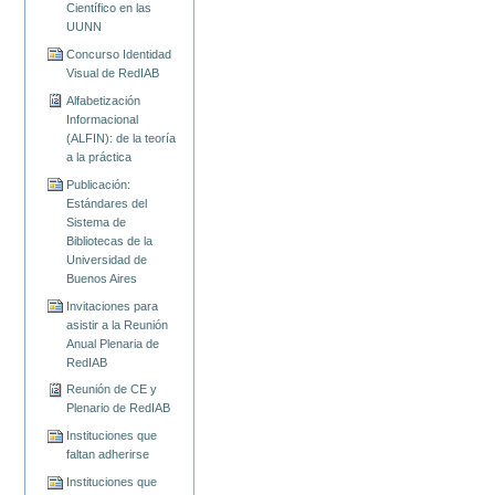
Científico en las
UUNN
Concurso Identidad
Visual de RedIAB
Alfabetización
Informacional
(ALFIN): de la teoría
a la práctica
Publicación:
Estándares del
Sistema de
Bibliotecas de la
Universidad de
Buenos Aires
Invitaciones para
asistir a la Reunión
Anual Plenaria de
RedIAB
Reunión de CE y
Plenario de RedIAB
Instituciones que
faltan adherirse
Instituciones que