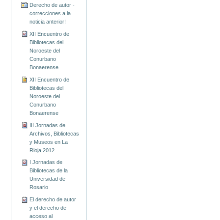
Derecho de autor -
correcciones a la
noticia anterior!
XII Encuentro de
Bibliotecas del
Noroeste del
Conurbano
Bonaerense
XII Encuentro de
Bibliotecas del
Noroeste del
Conurbano
Bonaerense
III Jornadas de
Archivos, Bibliotecas
y Museos en La
Rioja 2012
I Jornadas de
Bibliotecas de la
Universidad de
Rosario
El derecho de autor
y el derecho de
acceso al