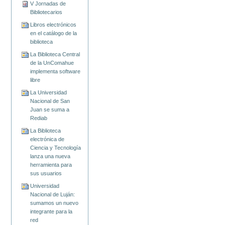
V Jornadas de
Bibliotecarios
Libros electrónicos
en el catálogo de la
biblioteca
La Biblioteca Central
de la UnComahue
implementa software
libre
La Universidad
Nacional de San
Juan se suma a
Rediab
La Biblioteca
electrónica de
Ciencia y Tecnología
lanza una nueva
herramienta para
sus usuarios
Universidad
Nacional de Luján:
sumamos un nuevo
integrante para la
red