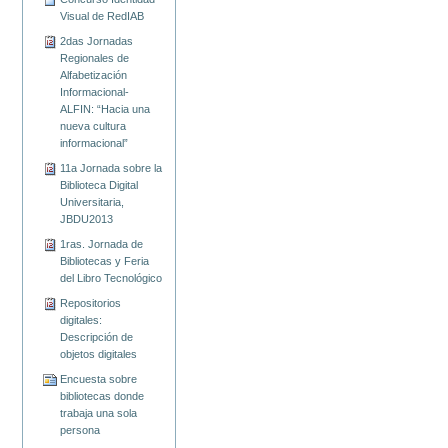
Visual de RedIAB
2das Jornadas
Regionales de
Alfabetización
Informacional-
ALFIN: “Hacia una
nueva cultura
informacional”
11a Jornada sobre la
Biblioteca Digital
Universitaria,
JBDU2013
1ras. Jornada de
Bibliotecas y Feria
del Libro Tecnológico
Repositorios
digitales:
Descripción de
objetos digitales
Encuesta sobre
bibliotecas donde
trabaja una sola