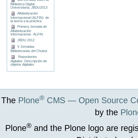
Biblioteca Digital
Universitaria, JBDU2013
Alfabetización
Informacional (ALFIN): de
la teoría a la práctica
Primera Jornada de
Alfabetización
Informacional - ALFIN
JBDU 2012
V Jornadas
Bibliotecarias del Chubut
Repositorios
digitales: Descripción de
objetos digitales
®
The
Plone
CMS — Open Source Co
by the
Plon
®
Plone
and the Plone logo are regi