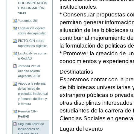
DOCUMENTACIÓN
institucionales.
E INFORMACIÓN-
SIFBI
* Consensuar propuestas com
Ya somos 26!
permitan generar información
Legislación vigente
situación de las bibliotecas u
sobre discapacidad
contribuir al mejoramiento de 
PICTO-CIN sobre
la formulación de políticas d
repositorios digitales
* Promover la creación de un
La UnLaR se suma
a RedIAB
conocimientos y experiencias
Jornada Virtual
Destinatarios
Acceso Abierto
Argentina 2010
Esperamos contar con la pre
Apoyo a la reforma
de bibliotecas universitarias
de las leyes de
propiedad intelectual
extranjero públicas o privada
y fomento del libro y
otras disciplinas interesados
la lectura
estudiantes de la carrera de 
Reunión CIN-
RedIAB
Ciencias Sociales en general
Segundo Taller de
Lugar del evento
Indicadores de
Evaluación de