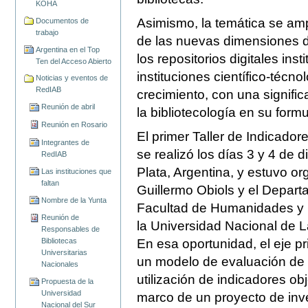
KOHA
Asimismo, la temática se amp
Documentos de
trabajo
de las nuevas dimensiones d
Argentina en el Top
los repositorios digitales ins
Ten del Acceso Abierto
instituciones científico-técn
Noticias y eventos de
RedIAB
crecimiento, con una signific
Reunión de abril
la bibliotecología en su form
Reunión en Rosario
El primer Taller de Indicador
Integrantes de
se realizó los días 3 y 4 de
RedIAB
Plata, Argentina, y estuvo or
Las instituciones que
faltan
Guillermo Obiols y el Depart
Nombre de la Yunta
Facultad de Humanidades y 
Reunión de
la Universidad Nacional de L
Responsables de
En esa oportunidad, el eje pri
Bibliotecas
Universitarias
un modelo de evaluación de b
Nacionales
utilización de indicadores obj
Propuesta de la
Universidad
marco de un proyecto de inv
Nacional del Sur