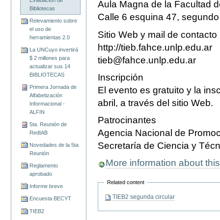
Aula Magna de la Facultad 
Bibliotecas
Calle 6 esquina 47, segundo 
Relevamiento sobre
el uso de
Sitio Web y mail de contacto
herramientas 2.0
http://tieb.fahce.unlp.edu.ar
La UNCuyo invertirá
tieb@fahce.unlp.edu.ar
$ 2 millones para
actualizar sus 14
BIBLIOTECAS
Inscripción
Primera Jornada de
El evento es gratuito y la ins
Alfabetización
abril, a través del sitio Web.
Informacional -
ALFIN
Patrocinantes
5ta. Reunión de
Agencia Nacional de Promoci
RedIAB
Secretaría de Ciencia y Téc
Novedades de la 5ta
Reunión
More information about th
Reglamento
aprobado
Related content
Informe breve
TIEB2 segunda circular
Encuesta BECYT
TIEB2