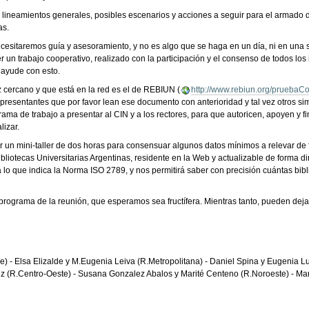
ir lineamientos generales, posibles escenarios y acciones a seguir para el armado 
as.
 necesitaremos guía y asesoramiento, y no es algo que se haga en un día, ni en un
ser un trabajo cooperativo, realizado con la participación y el consenso de todos l
 ayude con esto.
z cercano y que está en la red es el de REBIUN (
http://www.rebiun.org/pruebaCon
presentantes que por favor lean ese documento con anterioridad y tal vez otros sim
a de trabajo a presentar al CIN y a los rectores, para que autoricen, apoyen y fi
lizar.
er un mini-taller de dos horas para consensuar algunos datos mínimos a relevar de 
Bibliotecas Universitarias Argentinas, residente en la Web y actualizable de forma 
lo que indica la Norma ISO 2789, y nos permitirá saber con precisión cuántas bibl
 programa de la reunión, que esperamos sea fructífera. Mientras tanto, pueden deja
 - Elsa Elizalde y M.Eugenia Leiva (R.Metropolitana) - Daniel Spina y Eugenia Luqu
z (R.Centro-Oeste) - Susana Gonzalez Abalos y Marité Centeno (R.Noroeste) - Mar