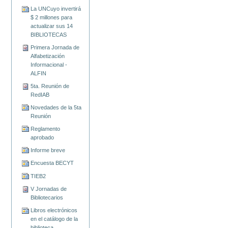
La UNCuyo invertirá
$ 2 millones para
actualizar sus 14
BIBLIOTECAS
Primera Jornada de
Alfabetización
Informacional -
ALFIN
5ta. Reunión de
RedIAB
Novedades de la 5ta
Reunión
Reglamento
aprobado
Informe breve
Encuesta BECYT
TIEB2
V Jornadas de
Bibliotecarios
Libros electrónicos
en el catálogo de la
biblioteca