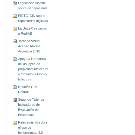
Legislación vigente
sobre discapacidad
PICTO-CIN sobre
repositorios digitales
La UnLaR se suma
a RedIAB
Jornada Virtual
Acceso Abierto
Argentina 2010
Apoyo a la reforma
de las leyes de
propiedad intelectual
y fomento del libro y
la lectura
Reunión CIN-
RedIAB
Segundo Taller de
Indicadores de
Evaluación de
Bibliotecas
Relevamiento sobre
el uso de
herramientas 2.0