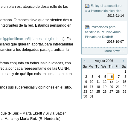
Es ley el acceso libre
de un plan estratégico de desarrollo de las
a la información científica
2013-11-14
a semana. Tampoco sirve que se sienten dos o
os integrantes de la red. Estamos pensando en
Invitaciones para
asistir a la Reunión Anual
Plenaria de RedIAB
fig/planificacion/IIplanestrategico.html
). Es
2013-10-07
ilares que quieran aportar, para intercambiar
nancien a los delegados para garantizar la
More news…
August 2026
forma conjunta en todas las bibliotecas, con
«
»
Su
Mo
Tu
We
Th
Fr
Sa
directa por cada representante de las UUNN.
1
iotecas y de qué tipo existen actualmente en
2
3
4
5
6
7
8
9
10
11
12
14
15
13
16
17
18
19
20
21
22
rnos sus sugerencias y opiniones en el sitio.
23
24
25
26
27
28
29
30
31
e (R.Sur) - Marta Ekertt y Silvia Sattler
ía Marcos y María Ruiz (R. Nordeste)