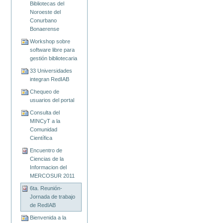
Bibliotecas del
Noroeste del
Conurbano
Bonaerense
Workshop sobre
software libre para
gestión bibliotecaria
33 Universidades
integran RedIAB
Chequeo de
usuarios del portal
Consulta del
MINCyT a la
Comunidad
Científica
Encuentro de
Ciencias de la
Informacion del
MERCOSUR 2011
6ta. Reunión-
Jornada de trabajo
de RedIAB
Bienvenida a la