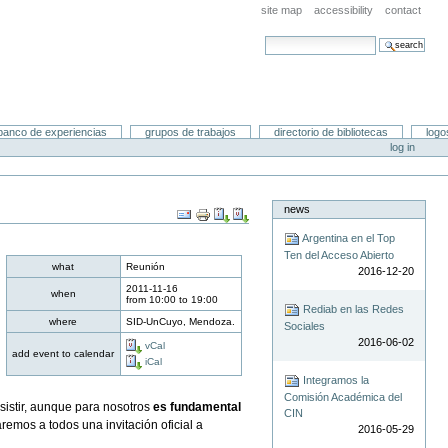
site map
accessibility
contact
search site
advanced search…
banco de experiencias
grupos de trabajos
directorio de bibliotecas
logo
log in
news
Document
Actions
Argentina en el Top
Ten del Acceso Abierto
what
Reunión
2016-12-20
2011-11-16
when
from
10:00
to
19:00
Rediab en las Redes
where
SID-UnCuyo, Mendoza.
Sociales
2016-06-02
vCal
add event to calendar
iCal
Integramos la
Comisión Académica del
sistir, aunque para nosotros
es fundamental
CIN
emos a todos una invitación oficial a
2016-05-29