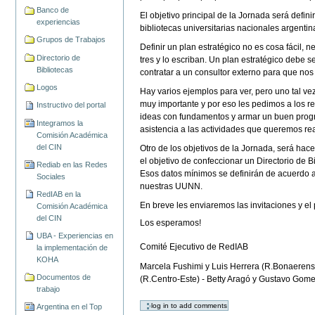
Banco de
El objetivo principal de la Jornada será defin
experiencias
bibliotecas universitarias nacionales argentin
Grupos de Trabajos
Definir un plan estratégico no es cosa fácil,
Directorio de
tres y lo escriban. Un plan estratégico debe 
Bibliotecas
contratar a un consultor externo para que nos
Logos
Hay varios ejemplos para ver, pero uno tal ve
muy importante y por eso les pedimos a los re
Instructivo del portal
ideas con fundamentos y armar un buen program
Integramos la
asistencia a las actividades que queremos rea
Comisión Académica
del CIN
Otro de los objetivos de la Jornada, será hac
el objetivo de confeccionar un Directorio de 
Rediab en las Redes
Esos datos mínimos se definirán de acuerdo a 
Sociales
nuestras UUNN.
RedIAB en la
En breve les enviaremos las invitaciones y el
Comisión Académica
del CIN
Los esperamos!
UBA - Experiencias en
Comité Ejecutivo de RedIAB
la implementación de
KOHA
Marcela Fushimi y Luis Herrera (R.Bonaerense)
Documentos de
(R.Centro-Este) - Betty Aragó y Gustavo Gome
trabajo
Argentina en el Top