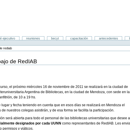
é ejecutivo
reuniones
becyt
capacitación
antecedentes
de rediab
bajo de RedIAB
8
curso, el próximo miércoles 16 de noviembre de 2011 se realizará en la ciudad de
eruniversitaria Argentina de Bibliotecas, en la ciudad de Mendoza, con sede en la
fitrión, de 10 a 19 hs.
 lugar y fecha teniendo en cuenta que en esos días se realizará en Mendoza el
de nuestros colegas asistirán, y de esa forma se facilita la participación.
 será abierta para todo el personal de las bibliotecas universitarias que desee a
oficialmente designados por cada UUNN
como representantes de RedIAB. Les enviar
o permisos y viáticos.