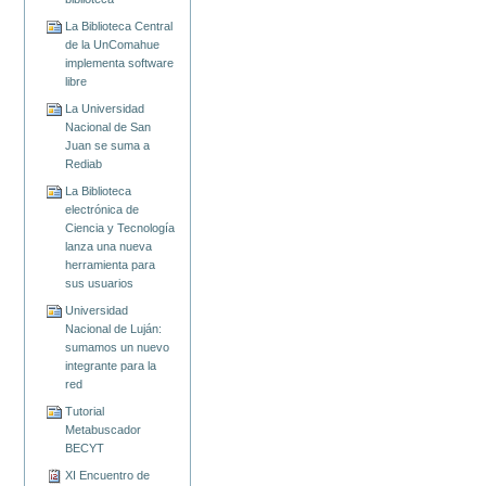
La Biblioteca Central
de la UnComahue
implementa software
libre
La Universidad
Nacional de San
Juan se suma a
Rediab
La Biblioteca
electrónica de
Ciencia y Tecnología
lanza una nueva
herramienta para
sus usuarios
Universidad
Nacional de Luján:
sumamos un nuevo
integrante para la
red
Tutorial
Metabuscador
BECYT
XI Encuentro de