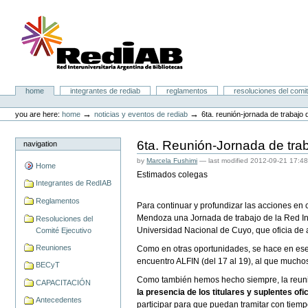
Skip
to
content.
|
Skip
to
navigation
Portal RedIAB
Sections
home
integrantes de rediab
reglamentos
resoluciones del comit
Personal
tools
→
→
you are here:
home
noticias y eventos de rediab
6ta. reunión-jornada de trabajo 
6ta. Reunión-Jornada de tra
navigation
by
Marcela Fushimi
—
last modified
2012-09-21 17:4
Home
Estimados colegas
Integrantes de RedIAB
Reglamentos
Para continuar y profundizar las acciones en 
Mendoza una Jornada de trabajo de la Red Int
Resoluciones del
Universidad Nacional de Cuyo, que oficia de an
Comité Ejecutivo
Reuniones
Como en otras oportunidades, se hace en ese
encuentro ALFIN (del 17 al 19), al que muchos 
BECyT
Como también hemos hecho siempre, la reunión
CAPACITACIÓN
la presencia de los titulares y suplentes 
Antecedentes
participar para que puedan tramitar con tiemp