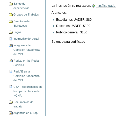
Banco de
La inscripción se realiza en:
http://fcg.uade
experiencias
Aranceles:
Grupos de Trabajos
Estudiantes UADER: $80
Directorio de
Bibliotecas
Docentes UADER: $100
Logos
Público general: $150
Instructivo del portal
Se entregará certificado
Integramos la
Comisión Académica
del CIN
Rediab en las Redes
Sociales
RedIAB en la
Comisión Académica
del CIN
UBA - Experiencias en
la implementación de
KOHA
Documentos de
trabajo
Argentina en el Top