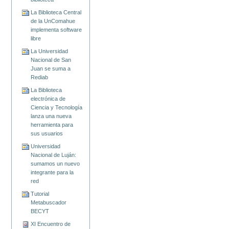
La Biblioteca Central
de la UnComahue
implementa software
libre
La Universidad
Nacional de San
Juan se suma a
Rediab
La Biblioteca
electrónica de
Ciencia y Tecnología
lanza una nueva
herramienta para
sus usuarios
Universidad
Nacional de Luján:
sumamos un nuevo
integrante para la
red
Tutorial
Metabuscador
BECYT
XI Encuentro de