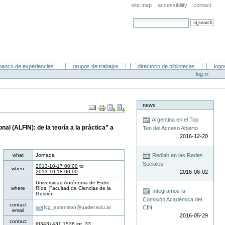
site map
accessibility
contact
search site
advanced search…
banco de experiencias
grupos de trabajos
directorio de bibliotecas
logo
log in
news
Document
Actions
Argentina en el Top
al (ALFIN): de la teoría a la práctica” a
Ten del Acceso Abierto
2016-12-20
s
Rediab en las Redes
what
Jornada
Sociales
2013-10-17 00:00
to
when
2016-06-02
2013-10-18 00:00
Universidad Autónoma de Entre
where
Ríos. Facultad de Ciencias de la
Integramos la
Gestión
Comisión Académica del
contact
CIN
fcg_extension@uader.edu.ar
email
2016-05-29
contact
(0343) 431 1538 int. 33