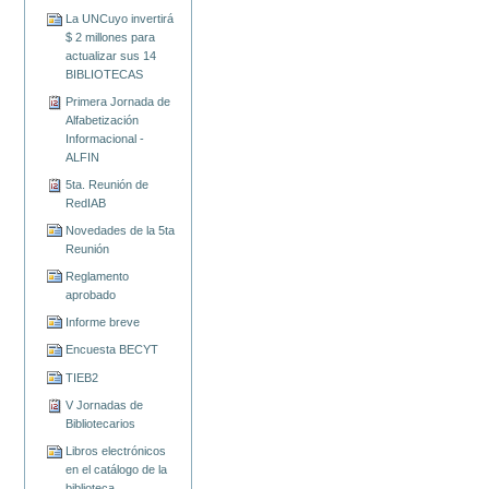
La UNCuyo invertirá
$ 2 millones para
actualizar sus 14
BIBLIOTECAS
Primera Jornada de
Alfabetización
Informacional -
ALFIN
5ta. Reunión de
RedIAB
Novedades de la 5ta
Reunión
Reglamento
aprobado
Informe breve
Encuesta BECYT
TIEB2
V Jornadas de
Bibliotecarios
Libros electrónicos
en el catálogo de la
biblioteca