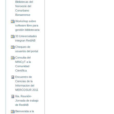
Bibliotecas del
Noroeste del
Conurbano
Bonaerense
Workshop sobre
software libre para
gestión bibliotecaria
33 Universidades
integran RedIAB
Chequeo de
usuarios del portal
Consulta del
MINCyT a la
Comunidad
Científica
Encuentro de
Ciencias de la
Informacion del
MERCOSUR 2011
6ta. Reunión-
Jornada de trabajo
de RedIAB
Bienvenida a la