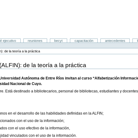
é ejecutivo
reuniones
becyt
capacitación
antecedentes
n): de la teoría a la práctica
ALFIN): de la teoría a la práctica
Universidad Autónoma de Entre Ríos invitan al curso “Alfabetización Informacion
ersidad Nacional de Cuyo.
bre. Está destinado a bibliotecarios, personal de bibliotecas, estudiantes y docente
mnos en el desarrollo de las habilidades definidas en la ALFIN;
acionados con el uso de la información;
dos con el uso efectivo de la información,
jidad vinculados con el uso de la información.