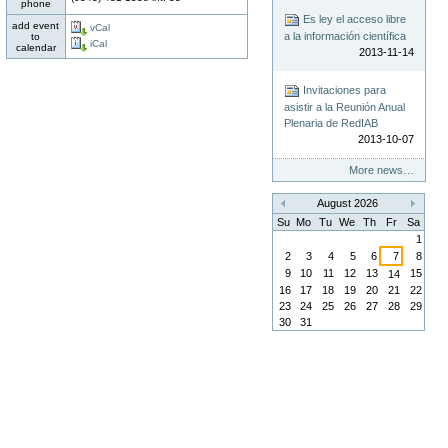
phone
Es ley el acceso libre
add event
vCal
a la información científica
to
iCal
calendar
2013-11-14
Invitaciones para
asistir a la Reunión Anual
Plenaria de RedIAB
2013-10-07
More news…
August 2026
«
»
Su
Mo
Tu
We
Th
Fr
Sa
1
2
3
4
5
6
7
8
9
10
11
12
13
15
14
16
17
18
19
20
21
22
23
24
25
26
27
28
29
30
31