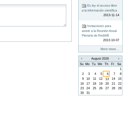
Es ley el acceso libre
a la información científica
2013-11-14
Invitaciones para
asistir a la Reunión Anual
Plenaria de RedIAB
2013-10-07
More news…
August 2026
«
»
Su
Mo
Tu
We
Th
Fr
Sa
1
2
3
4
5
6
7
8
9
10
11
12
14
15
13
16
17
18
19
20
21
22
23
24
25
26
27
28
29
30
31