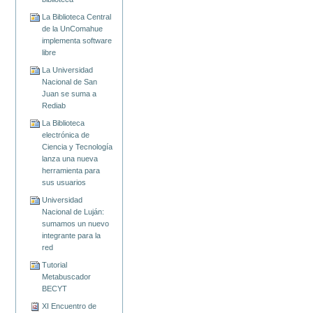
La Biblioteca Central
de la UnComahue
implementa software
libre
La Universidad
Nacional de San
Juan se suma a
Rediab
La Biblioteca
electrónica de
Ciencia y Tecnología
lanza una nueva
herramienta para
sus usuarios
Universidad
Nacional de Luján:
sumamos un nuevo
integrante para la
red
Tutorial
Metabuscador
BECYT
XI Encuentro de