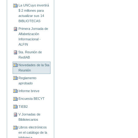
La UNCuyo invertirá
$ 2 millones para
actualizar sus 14
BIBLIOTECAS
Primera Jornada de
Alfabetización
Informacional -
ALFIN
5ta. Reunión de
RedIAB
Novedades de la 5ta
Reunión
Reglamento
aprobado
Informe breve
Encuesta BECYT
TIEB2
V Jornadas de
Bibliotecarios
Libros electrónicos
en el catálogo de la
biblioteca