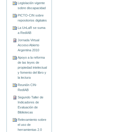
Legislación vigente
sobre discapacidad
PICTO-CIN sobre
repositorios digitales
La UnLaR se suma
a RedIAB
Jornada Virtual
Acceso Abierto
Argentina 2010
Apoyo a la reforma
de las leyes de
propiedad intelectual
y fomento del libro y
la lectura
Reunión CIN-
RedIAB
Segundo Taller de
Indicadores de
Evaluación de
Bibliotecas
Relevamiento sobre
el uso de
herramientas 2.0