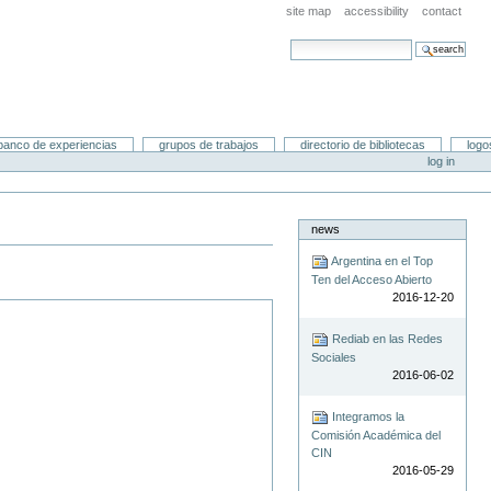
site map
accessibility
contact
search site
advanced search…
banco de experiencias
grupos de trabajos
directorio de bibliotecas
logo
log in
news
Argentina en el Top
Ten del Acceso Abierto
2016-12-20
Rediab en las Redes
Sociales
2016-06-02
Integramos la
Comisión Académica del
CIN
2016-05-29