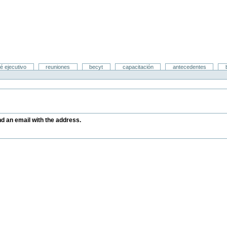
é ejecutivo
reuniones
becyt
capacitación
antecedentes
end an email with the address.