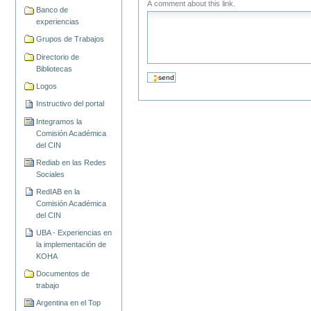
A comment about this link.
Banco de
experiencias
Grupos de Trabajos
Directorio de
Bibliotecas
Logos
Instructivo del portal
Integramos la
Comisión Académica
del CIN
Rediab en las Redes
Sociales
RedIAB en la
Comisión Académica
del CIN
UBA - Experiencias en
la implementación de
KOHA
Documentos de
trabajo
Argentina en el Top