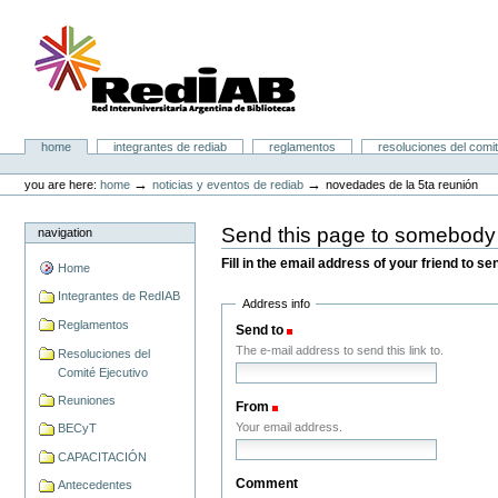
Skip
to
content.
|
Skip
to
navigation
Portal RedIAB
Sections
home
integrantes de rediab
reglamentos
resoluciones del comit
Personal
tools
→
→
you are here:
home
noticias y eventos de rediab
novedades de la 5ta reunión
Send this page to somebody
navigation
Fill in the email address of your friend to s
Home
Integrantes de RedIAB
Address info
Reglamentos
Send to
(Required)
The e-mail address to send this link to.
Resoluciones del
Comité Ejecutivo
Reuniones
From
(Required)
Your email address.
BECyT
CAPACITACIÓN
Comment
Antecedentes