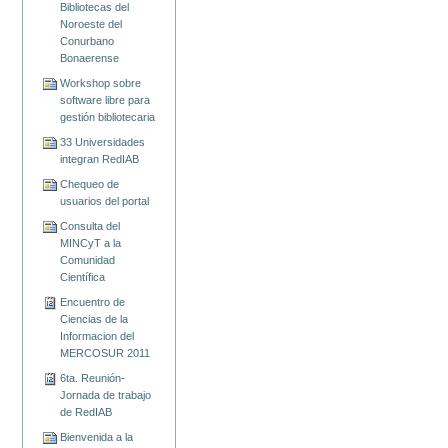
Bibliotecas del
Noroeste del
Conurbano
Bonaerense
Workshop sobre
software libre para
gestión bibliotecaria
33 Universidades
integran RedIAB
Chequeo de
usuarios del portal
Consulta del
MINCyT a la
Comunidad
Científica
Encuentro de
Ciencias de la
Informacion del
MERCOSUR 2011
6ta. Reunión-
Jornada de trabajo
de RedIAB
Bienvenida a la